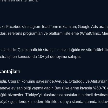
istemleri bu hızı sağlar.
e bazlı Facebook/Instagram lead form reklamları, Google Ads aram
ları, referans programları ve platform listeleme (WhatClinic, Me
rklıdır. Çok kanallı bir strateji ile risk dağıtılır ve sürdürülebilir
 stratejileri konusunda 10+ yıl deneyime sahiptir.
antajları
hiptir. Coğrafi konumu sayesinde Avrupa, Ortadoğu ve Afrika'dan
astaneye ev sahipliği yapmaktadır. Batı ülkelerine kıyasla %50-70
ağlık hizmetleri Türkiye'yi uluslararası hastaların birincil destin
i büyük şehirlerdeki modern klinikler, dünya standartlarında tedav