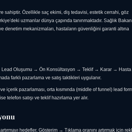
e sahiptir. Özellikle saç ekimi, diş tedavisi, estetik cerrahi, göz
Türkiye'deki uzmanlar dünya çapında tanınmaktadır. Sağlık Bakanl
 denetim mekanizmaları, hastaların güvenliğini garanti altına
gi → Lead Oluşumu → Ön Konsültasyon → Teklif → Karar → Hasta 
a farklı pazarlama ve satış taktikleri uygulanır.
rı ve içerik pazarlaması, orta kısmında (middle of funnel) lead for
se telefon satışı ve teklif hazırlama yer alır.
syonu
tırmayı hedefler. Gösterim → Tıklama oranını artırmak için re