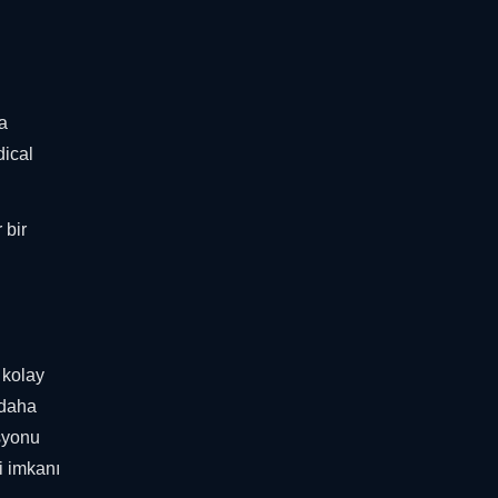
a
dical
 bir
 kolay
 daha
asyonu
i imkanı