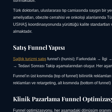
sunmaktadır.
Türk doktorları, uluslararası tıp camiasında saygın bir yer
ameliyatları, obezite cerrahisi ve onkoloji alanlarında 
USHAŞ koordinasyonunda yürüttüğü kalite standartları ve
almaktadır.
Satış Funnel Yapısı
Sağlık turizmi satış
funnel'ı (hunisi); Farkındalık → İl
→ Tedavi Sonrası Takip aşamalarından oluşur. Her aşamad
Funnel'ın üst kısmında (top of funnel) bilinirlik reklamla
reklamları ve retargeting, alt kısmında (bottom of funnel) i
Klinik Pazarlama Funnel Optimiza
Funnel optimizasyonu, her aşamadaki dönüşüm oranını ar