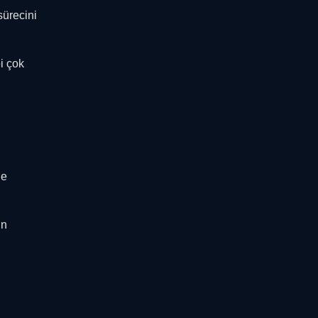
sürecini
i çok
de
ün