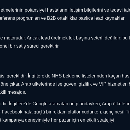
etmelerinin potansiyel hastaların iletişim bilgilerini ve tedavi tal
 referans programları ve B2B ortaklıklar başlıca lead kaynakları
me motorudur. Ancak lead üretmek tek başına yeterli değildir; bu l
l bir satış süreci gerektirir.
ejisi gereklidir. İngiltere'de NHS bekleme listelerinden kaçan hast
ne çıkar. Arap ülkelerinde ise güven, gizlilik ve VIP hizmet en
tkili mesajdır.
lıdır. İngiltere'de Google aramaları ön plandayken, Arap ülkeleri
e Facebook hala güçlü bir reklam platformudurken, genç nesil T
ampanya deneyimiyle her pazar için en etkili stratejiyi