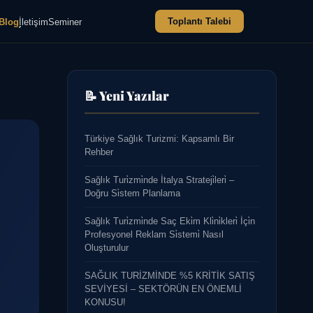
Toplantı Talebi
Blog
İletişim
Seminer
📝 Yeni Yazılar
Türkiye Sağlık Turizmi: Kapsamlı Bir
Rehber
Sağlık Turi̇zmi̇nde İtalya Strateji̇leri̇ –
Doğru Si̇stem Planlama
Sağlık Turi̇zmi̇nde Saç Eki̇m Kli̇ni̇kleri̇ İçi̇n
Profesyonel Reklam Si̇stemi̇ Nasıl
Oluşturulur
SAĞLIK TURİZMİNDE %5 KRİTİK SATIŞ
SEVİYESİ – SEKTÖRÜN EN ÖNEMLİ
KONUSU!