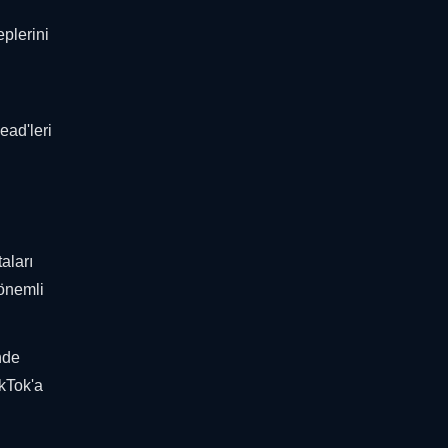
eplerini
ead'leri
aları
 önemli
nde
ikTok'a