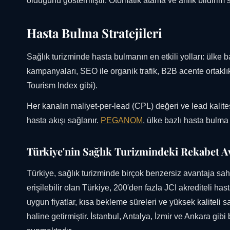
olduğunu göstermiştir. Otomatik atama ve anlık bildirim s
Hasta Bulma Stratejileri
Sağlık turizminde hasta bulmanın en etkili yolları: ülk
kampanyaları, SEO ile organik trafik, B2B acente ortaklık
Tourism Index gibi).
Her kanalın maliyet-per-lead (CPL) değeri ve lead kalitesi fa
hasta akışı sağlanır.
PEGANOM
, ülke bazlı hasta bulma
Türkiye'nin Sağlık Turizmindeki Rekabet Av
Türkiye, sağlık turizminde birçok benzersiz avantaja sa
erişilebilir olan Türkiye, 200'den fazla JCI akrediteli h
uygun fiyatlar, kısa bekleme süreleri ve yüksek kaliteli s
haline getirmiştir. İstanbul, Antalya, İzmir ve Ankara gib