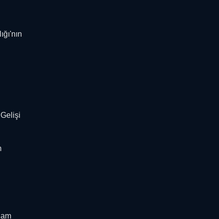
ığı'nın
Gelişi
m
klam