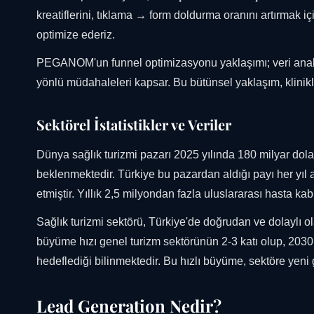
kreatiflerini, tıklama → form doldurma oranını artırmak i
optimize ederiz.
PEGANOM'un funnel optimizasyonu yaklaşımı; veri analizi, 
yönlü müdahaleleri kapsar. Bu bütünsel yaklaşım, klinik
Sektörel İstatistikler ve Veriler
Dünya sağlık turizmi pazarı 2025 yılında 180 milyar dol
beklenmektedir. Türkiye bu pazardan aldığı payı her yıl ar
etmiştir. Yıllık 2,5 milyondan fazla uluslararası hasta ka
Sağlık turizmi sektörü, Türkiye'de doğrudan ve dolaylı o
büyüme hızı genel turizm sektörünün 2-3 katı olup, 2030 yı
hedeflediği bilinmektedir. Bu hızlı büyüme, sektöre yeni gi
Lead Generation Nedir?