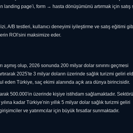
çin landing page'i, form → hasta dönüşümünü artırmak için satış 
A/B testleri, kullanıcı deneyimi iyileştirme ve satış eğitimi gib
lerin ROI'sini maksimize eder.
arı aşmış olup, 2026 sonunda 200 milyar dolar sınırını geçmesi
tırarak 2025'te 3 milyar doların üzerinde sağlık turizmi geliri el
bul eden Türkiye, saç ekimi alanında açık ara dünya birincisidir.
larak 500.000'in üzerinde kişiye istihdam sağlamaktadır. Sektör
lına kadar Türkiye'nin yıllık 5 milyar dolar sağlık turizmi geliri
rişimciler ve yatırımcılar için büyük fırsatlar sunmaktadır.