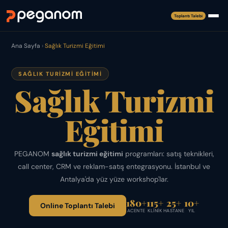
Toplantı Talebi
Ana Sayfa
›
Sağlık Turizmi Eğitimi
SAĞLIK TURIZMI EĞITIMI
Sağlık Turizmi
Eğitimi
PEGANOM
sağlık turizmi eğitimi
programları: satış teknikleri,
call center, CRM ve reklam-satış entegrasyonu. İstanbul ve
Antalya'da yüz yüze workshop'lar.
180+
115+
25+
10+
Online Toplantı Talebi
ACENTE
KLINIK
HASTANE
YIL