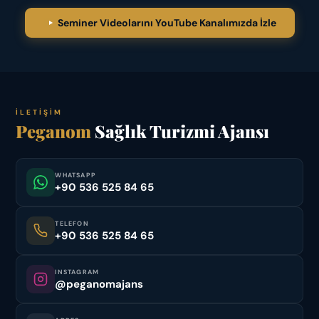
Seminer Videolarını YouTube Kanalımızda İzle
İLETIŞIM
Peganom
Sağlık Turizmi Ajansı
WHATSAPP
+90 536 525 84 65
TELEFON
+90 536 525 84 65
INSTAGRAM
@peganomajans