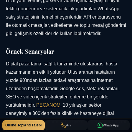
Hızlı yanıt verme, görsel ve video içerik paylaşımı, fiyat
teklifi gönderimi ve sistematik takip adımları WhatsApp
satış stratejisinin temel bileşenleridir. API entegrasyonu
ile otomatik mesajlar, etiketleme ve toplu mesaj gönderimi
gibi gelişmiş özellikler de kullanılabilmektedir.
Örnek Senaryolar
Dijital pazarlama, sağlık turizminde uluslararası hasta
kazanmanın en etkili yoludur. Uluslararası hastaların
yüzde 90'ından fazlası tedavi araştırmasına internet
üzerinden başlamaktadır. Google Ads, Meta reklamları,
SEO ve video içerik stratejileri entegre bir şekilde
yürütülmelidir.
PEGANOM
, 10 yılı aşkın sektör
deneyimiyle 300'den fazla klinik ve hastaneye dijital
pazarlama hizmeti sunmuş, Türkiye'nin lider sağlık turizmi
Online Toplantı Talebi
Ara
WhatsApp
ajansı konumundadır.