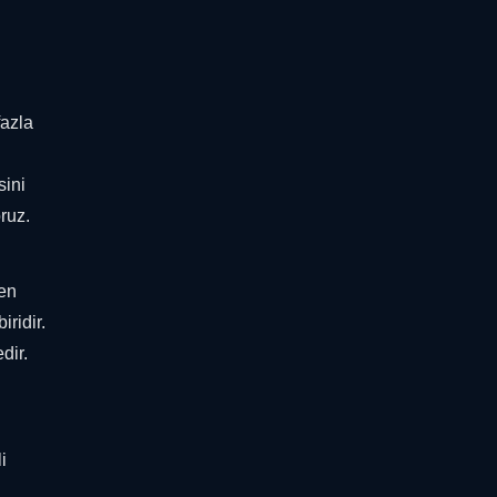
fazla
sini
ruz.
den
ridir.
dir.
i