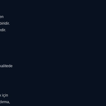
den
ridir.
dir.
kalitede
 için
ndırma,