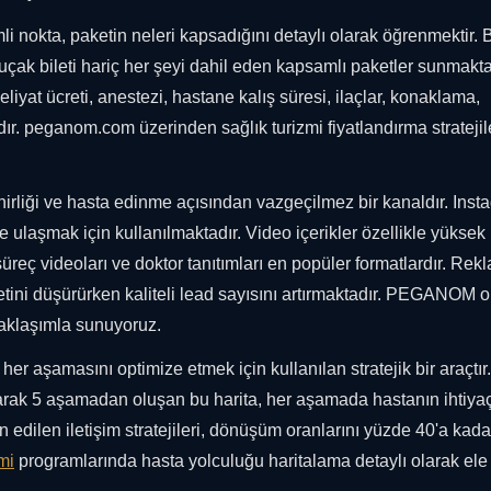
 nokta, paketin neleri kapsadığını detaylı olarak öğrenmektir. 
se uçak bileti hariç her şeyi dahil eden kapsamlı paketler sunmakta
meliyat ücreti, anestezi, hastane kalış süresi, ilaçlar, konaklama,
ır. peganom.com üzerinden sağlık turizmi fiyatlandırma stratejil
irliği ve hasta edinme açısından vazgeçilmez bir kanaldır. Inst
ulaşmak için kullanılmaktadır. Video içerikler özellikle yüksek
üreç videoları ve doktor tanıtımları en popüler formatlardır. Rek
tini düşürürken kaliteli lead sayısını artırmaktadır. PEGANOM o
yaklaşımla sunuyoruz.
her aşamasını optimize etmek için kullanılan stratejik bir araçtır.
larak 5 aşamadan oluşan bu harita, her aşamada hastanın ihtiyaç
n edilen iletişim stratejileri, dönüşüm oranlarını yüzde 40'a kada
imi
programlarında hasta yolculuğu haritalama detaylı olarak ele