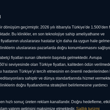
ı
ir dönüşüm geçirmiştir. 2026 yılı itibarıyla Türkiye'de 1.500'den 
ktadır. Bu klinikler, en son teknolojiye sahip ameliyathane ve
i fiyatlarının uluslararası hastalar için daha da uygun hale gelme
iniklerin uluslararası pazarlarda doğru konumlanmasını sağlıyo
betçi fiyatları sunan ülkelerin başında gelmektedir. Avrupa
 50'si seviyesinde olan Türkiye fiyatları, kaliteden ödün verilme
ı hastanın Türkiye'yi tercih etmesinin en önemli nedenlerinden bi
reditasyonlara sahiptir ve dünya standartlarında hizmet vermekte
iklerin doğru fiyatlandırma stratejileri belirlemesine yardımcı
n hızlı sonuç üreten reklam kanallarıdır. Doğru hedefleme, etkil
klam yatırım getirisini maksimize etmektedir.
Sağlık turizmi