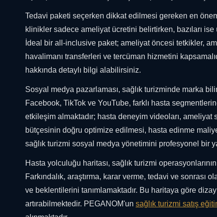
Tedavi paketi seçerken dikkat edilmesi gereken en önemli
klinikler sadece ameliyat ücretini belirtirken, bazıları i
İdeal bir all-inclusive paket; ameliyat öncesi tetkikler, a
havalimanı transferleri ve tercüman hizmetini kapsamalıd
hakkında detaylı bilgi alabilirsiniz.
Sosyal medya pazarlaması, sağlık turizminde marka bilin
Facebook, TikTok ve YouTube, farklı hasta segmentlerine 
etkileşim almaktadır; hasta deneyim videoları, ameliyat s
bütçesinin doğru optimize edilmesi, hasta edinme maliye
sağlık turizmi sosyal medya yönetimini profesyonel bir 
Hasta yolculuğu haritası, sağlık turizmi operasyonlarının 
Farkındalık, araştırma, karar verme, tedavi ve sonrası o
ve beklentilerini tanımlamaktadır. Bu haritaya göre dizay
artırabilmektedir. PEGANOM'un
sağlık turizmi satış eğit