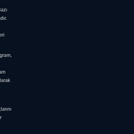
Bazı
dır.
eri
agram,
lam
larak
larını
r