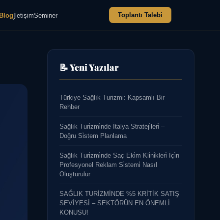
Toplantı Talebi
Blog
İletişim
Seminer
📝 Yeni Yazılar
Türkiye Sağlık Turizmi: Kapsamlı Bir
Rehber
Sağlık Turi̇zmi̇nde İtalya Strateji̇leri̇ –
Doğru Si̇stem Planlama
Sağlık Turi̇zmi̇nde Saç Eki̇m Kli̇ni̇kleri̇ İçi̇n
Profesyonel Reklam Si̇stemi̇ Nasıl
Oluşturulur
SAĞLIK TURİZMİNDE %5 KRİTİK SATIŞ
SEVİYESİ – SEKTÖRÜN EN ÖNEMLİ
KONUSU!