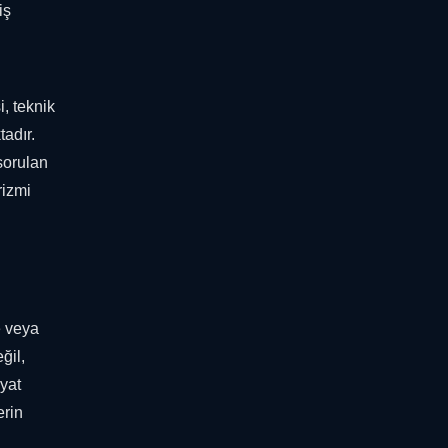
iş
, teknik
tadır.
 sorulan
rizmi
e veya
ğil,
yat
erin