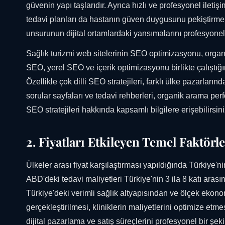
güvenin yapı taşlarıdır. Ayrıca hızlı ve profesyonel ileti
tedavi planları da hastanın güven duygusunu pekiştirmek
unsurunun dijital ortamlardaki yansımalarını profesyonel
Sağlık turizmi web sitelerinin SEO optimizasyonu, organik
SEO, yerel SEO ve içerik optimizasyonu birlikte çalıştığ
Özellikle çok dilli SEO stratejileri, farklı ülke pazarları
sorular sayfaları ve tedavi rehberleri, organik arama p
SEO stratejileri hakkında kapsamlı bilgilere erişebilirsini
2. Fiyatları Etkileyen Temel Faktörl
Ülkeler arası fiyat karşılaştırması yapıldığında Türkiye'
ABD'deki tedavi maliyetleri Türkiye'nin 3 ila 8 katı arası
Türkiye'deki verimli sağlık altyapısından ve ölçek ekon
gerçekleştirilmesi, kliniklerin maliyetlerini optimize et
dijital pazarlama ve satış süreçlerini profesyonel bir şek