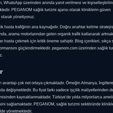
şim, WhatsApp üzerinden anında yanıt verilmesi ve kişiselleştirilm
tedir. PEGANOM sağlık turizmi ajansı olarak kliniklerin güven
 olarak yönetiyoruz.
 hasta trafiğinin ana kaynağıdır. Doğru anahtar kelime stratejisi
ında, arama motorlarından gelen organik trafik katlanarak artmak
ndan hasta çekmek için kritik öneme sahiptir. Blog içerikleri, sıkça
erformansını güçlendirmektedir. peganom.com üzerinden sağlık tu
z.
er
nin avantajı çok net ortaya çıkmaktadır. Örneğin Almanya, İngilter
nda değişmektedir. Bu fiyat farkı sadece işçilik maliyetlerinden de
omisinden kaynaklanmaktadır. Türkiye'de yılda milyonlarca ameli
mesini sağlamaktadır. PEGANOM, sağlık turizmi sektöründe klinikl
ilde yönetmektedir.