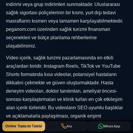
indirimi veya grup indirimleri sunmaktadır. Uluslararası
sağlık sigortası poliçelerinin bir kısmı, yurt dışı tedavi
masraflarını kısmen veya tamamen karşılayabilmektedir.
peganom.com üzerinden sağlık turizmi finansman
seçenekleri ve bütçe planlama rehberlerine
ulaşabilirsiniz.
Video içerik, sağlık turizmi pazarlamasında en etkili
araçlardan biridir. Instagram Reels, TikTok ve YouTube
Shorts formatında kısa videolar, potansiyel hastaların
dikkatini çekmekte ve güven oluşturmaktadır. Hasta
deneyim videoları, doktor tanıtımları, ameliyat öncesi-
sonrası karşılaştırmaları ve klinik turları en çok etkileşim
alan içerik türleridir. Bu videoların SEO uyumlu başlıklar
ve açıklamalarla paylaşılması, organik erişimi
artırmaktadır. PEGANOM sağlık turizmi ajansı olarak
Online Toplantı Talebi
Ara
WhatsApp
kliniklerin video pazarlama stratejilerini profesyonel