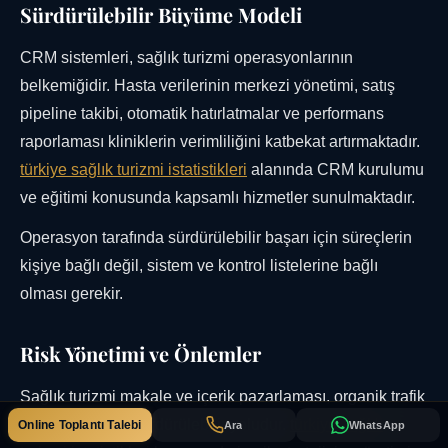
Sürdürülebilir Büyüme Modeli
CRM sistemleri, sağlık turizmi operasyonlarının
belkemiğidir. Hasta verilerinin merkezi yönetimi, satış
pipeline takibi, otomatik hatırlatmalar ve performans
raporlaması kliniklerin verimliliğini katbekat artırmaktadır.
türkiye sağlık turizmi istatistikleri
alanında CRM kurulumu
ve eğitimi konusunda kapsamlı hizmetler sunulmaktadır.
Operasyon tarafında sürdürülebilir başarı için süreçlerin
kişiye bağlı değil, sistem ve kontrol listelerine bağlı
olması gerekir.
Risk Yönetimi ve Önlemler
Sağlık turizmi makale ve içerik pazarlaması, organik trafik
kazanmanın en sürdürülebilir yoludur.
türkiye sağlık
Online Toplantı Talebi
Ara
WhatsApp