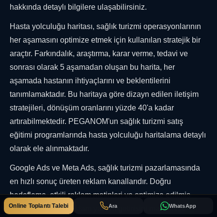
hakkında detaylı bilgilere ulaşabilirsiniz.
Hasta yolculuğu haritası, sağlık turizmi operasyonlarının
her aşamasını optimize etmek için kullanılan stratejik bir
araçtır. Farkındalık, araştırma, karar verme, tedavi ve
sonrası olarak 5 aşamadan oluşan bu harita, her
aşamada hastanın ihtiyaçlarını ve beklentilerini
tanımlamaktadır. Bu haritaya göre dizayn edilen iletişim
stratejileri, dönüşüm oranlarını yüzde 40'a kadar
artırabilmektedir. PEGANOM'un sağlık turizmi satış
eğitimi programlarında hasta yolculuğu haritalama detaylı
olarak ele alınmaktadır.
Google Ads ve Meta Ads, sağlık turizmi pazarlamasında
en hızlı sonuç üreten reklam kanallarıdır. Doğru
hedefleme, etkili reklam metinleri ve optimize edilmiş
Online Toplantı Talebi
Ara
WhatsApp
landing page'ler, reklam yatırım getirisini maksimize