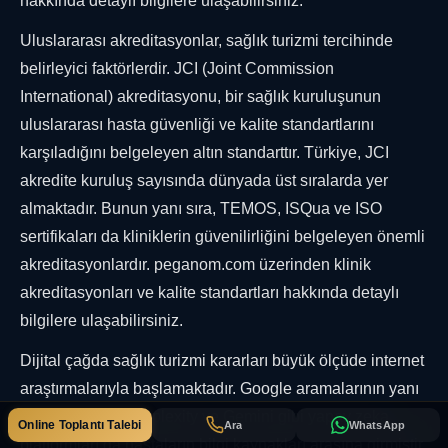
hakkında detaylı bilgilere ulaşabilirsiniz.
Uluslararası akreditasyonlar, sağlık turizmi tercihinde
belirleyici faktörlerdir. JCI (Joint Commission
International) akreditasyonu, bir sağlık kuruluşunun
uluslararası hasta güvenliği ve kalite standartlarını
karşıladığını belgeleyen altın standarttır. Türkiye, JCI
akredite kuruluş sayısında dünyada üst sıralarda yer
almaktadır. Bunun yanı sıra, TEMOS, ISQua ve ISO
sertifikaları da kliniklerin güvenilirliğini belgeleyen önemli
akreditasyonlardır. peganom.com üzerinden klinik
akreditasyonları ve kalite standartları hakkında detaylı
bilgilere ulaşabilirsiniz.
Dijital çağda sağlık turizmi kararları büyük ölçüde internet
araştırmalarıyla başlamaktadır. Google aramalarının yanı
sıra, ChatGPT, Perplexity ve Gemini gibi yapay zeka
Online Toplantı Talebi
Ara
WhatsApp
platformları da hastaların bilgi kaynakları arasına girmiştir.