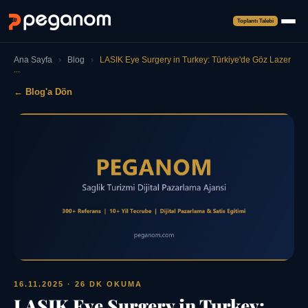
Toplantı Talebi
Ana Sayfa
›
Blog
›
LASIK Eye Surgery in Turkey: Türkiye'de Göz Lazer
...
← Blog'a Dön
16.11.2025
· 26 DK OKUMA
LASIK Eye Surgery in Turkey: