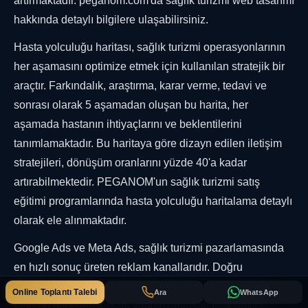
artırmaktadır. peganom.com'da sağlık turizmi web tasarımı
hakkında detaylı bilgilere ulaşabilirsiniz.
Hasta yolculuğu haritası, sağlık turizmi operasyonlarının
her aşamasını optimize etmek için kullanılan stratejik bir
araçtır. Farkındalık, araştırma, karar verme, tedavi ve
sonrası olarak 5 aşamadan oluşan bu harita, her
aşamada hastanın ihtiyaçlarını ve beklentilerini
tanımlamaktadır. Bu haritaya göre dizayn edilen iletişim
stratejileri, dönüşüm oranlarını yüzde 40'a kadar
artırabilmektedir. PEGANOM'un sağlık turizmi satış
eğitimi programlarında hasta yolculuğu haritalama detaylı
olarak ele alınmaktadır.
Google Ads ve Meta Ads, sağlık turizmi pazarlamasında
en hızlı sonuç üreten reklam kanallarıdır. Doğru
hedefleme, etkili reklam metinleri ve optimize edilmiş
Online Toplantı Talebi
Ara
WhatsApp
landing page'ler, reklam yatırım getirisini maksimize