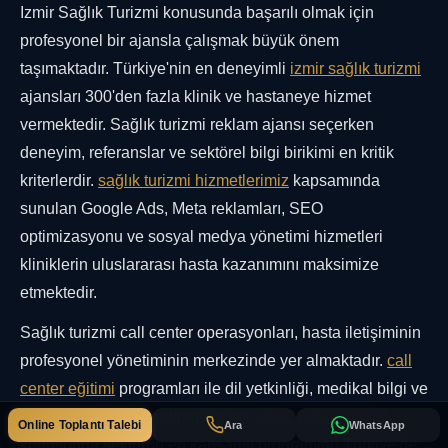
Izmir Sağlık Turizmi konusunda başarılı olmak için
profesyonel bir ajansla çalışmak büyük önem
taşımaktadır. Türkiye'nin en deneyimli
izmir sağlık turizmi
ajansları 300'den fazla klinik ve hastaneye hizmet
vermektedir. Sağlık turizmi reklam ajansı seçerken
deneyim, referanslar ve sektörel bilgi birikimi en kritik
kriterlerdir.
sağlık turizmi hizmetlerimiz
kapsamında
sunulan Google Ads, Meta reklamları, SEO
optimizasyonu ve sosyal medya yönetimi hizmetleri
kliniklerin uluslararası hasta kazanımını maksimize
etmektedir.
Sağlık turizmi call center operasyonları, hasta iletişiminin
profesyonel yönetiminin merkezinde yer almaktadır.
call
center eğitimi
programları ile dil yetkinliği, medikal bilgi ve
ikna kabiliyeti kazandırılmaktadır.
izmir sağlık turizmi
Online Toplantı Talebi
Ara
WhatsApp
konusunda sektörün en kapsamlı programları Türkiye'de