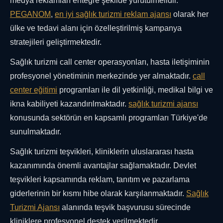
medya reklamları entegre şekilde yürütülmelidir.
PEGANOM
,
en iyi sağlık turizmi reklam ajansı
olarak her
ülke ve tedavi alanı için özelleştirilmiş kampanya
stratejileri geliştirmektedir.
Sağlık turizmi call center operasyonları, hasta iletişiminin
profesyonel yönetiminin merkezinde yer almaktadır.
call
center eğitimi
programları ile dil yetkinliği, medikal bilgi ve
ikna kabiliyeti kazandırılmaktadır.
sağlık turizmi ajansı
konusunda sektörün en kapsamlı programları Türkiye'de
sunulmaktadır.
Sağlık turizmi teşvikleri, kliniklerin uluslararası hasta
kazanımında önemli avantajlar sağlamaktadır. Devlet
teşvikleri kapsamında reklam, tanıtım ve pazarlama
giderlerinin bir kısmı hibe olarak karşılanmaktadır.
Sağlık
Turizmi Ajansı
alanında teşvik başvurusu sürecinde
kliniklere profesyonel destek verilmektedir.