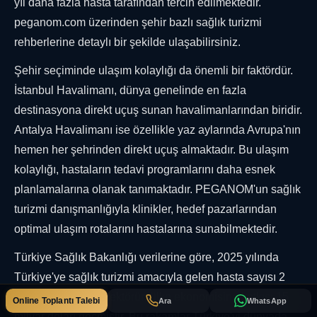
yıl daha fazla hasta tarafından tercih edilmektedir.
peganom.com üzerinden şehir bazlı sağlık turizmi
rehberlerine detaylı bir şekilde ulaşabilirsiniz.
Şehir seçiminde ulaşım kolaylığı da önemli bir faktördür.
İstanbul Havalimanı, dünya genelinde en fazla
destinasyona direkt uçuş sunan havalimanlarından biridir.
Antalya Havalimanı ise özellikle yaz aylarında Avrupa'nın
hemen her şehrinden direkt uçuş almaktadır. Bu ulaşım
kolaylığı, hastaların tedavi programlarını daha esnek
planlamalarına olanak tanımaktadır. PEGANOM'un sağlık
turizmi danışmanlığıyla klinikler, hedef pazarlarından
optimal ulaşım rotalarını hastalarına sunabilmektedir.
Türkiye Sağlık Bakanlığı verilerine göre, 2025 yılında
Türkiye'ye sağlık turizmi amacıyla gelen hasta sayısı 2
milyonu aşmış ve sektörün ülke ekonomisine katkısı 15
Online Toplantı Talebi
Ara
WhatsApp
milyar doları geçmiştir. Bu rakamlar Türkiye'yi dünyada