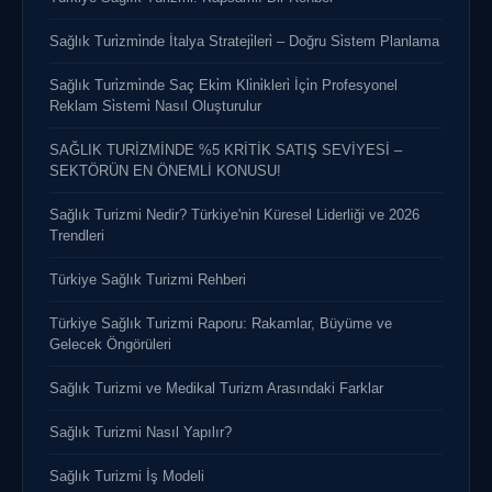
Sağlık Turi̇zmi̇nde İtalya Strateji̇leri̇ – Doğru Si̇stem Planlama
Sağlık Turi̇zmi̇nde Saç Eki̇m Kli̇ni̇kleri̇ İçi̇n Profesyonel
Reklam Si̇stemi̇ Nasıl Oluşturulur
SAĞLIK TURİZMİNDE %5 KRİTİK SATIŞ SEVİYESİ –
SEKTÖRÜN EN ÖNEMLİ KONUSU!
Sağlık Turizmi Nedir? Türkiye'nin Küresel Liderliği ve 2026
Trendleri
Türkiye Sağlık Turizmi Rehberi
Türkiye Sağlık Turizmi Raporu: Rakamlar, Büyüme ve
Gelecek Öngörüleri
Sağlık Turizmi ve Medikal Turizm Arasındaki Farklar
Sağlık Turizmi Nasıl Yapılır?
Sağlık Turizmi İş Modeli