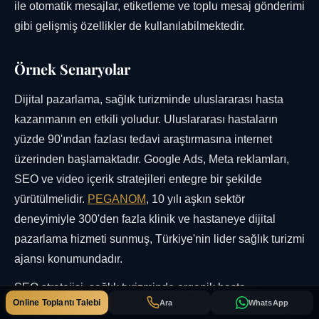
ile otomatik mesajlar, etiketleme ve toplu mesaj gönderimi
gibi gelişmiş özellikler de kullanılabilmektedir.
Örnek Senaryolar
Dijital pazarlama, sağlık turizminde uluslararası hasta
kazanmanın en etkili yoludur. Uluslararası hastaların
yüzde 90'ından fazlası tedavi araştırmasına internet
üzerinden başlamaktadır. Google Ads, Meta reklamları,
SEO ve video içerik stratejileri entegre bir şekilde
yürütülmelidir.
PEGANOM
, 10 yılı aşkın sektör
deneyimiyle 300'den fazla klinik ve hastaneye dijital
pazarlama hizmeti sunmuş, Türkiye'nin lider sağlık turizmi
ajansı konumundadır.
SEO stratejisi, sağlık turizminde organik hasta
Online Toplantı Talebi
Ara
WhatsApp
kazanımının temelidir. Doğru anahtar kelime araştırması,