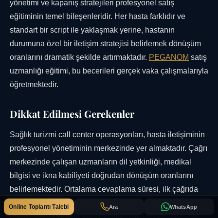
yönetimi ve kapanış stratejileri profesyonel satış
eğitiminin temel bileşenleridir. Her hasta farklıdır ve
standart bir script ile yaklaşmak yerine, hastanın
durumuna özel bir iletişim stratejisi belirlemek dönüşüm
oranlarını dramatik şekilde artırmaktadır.
PEGANOM
satış
uzmanlığı eğitimi, bu becerileri gerçek vaka çalışmalarıyla
öğretmektedir.
Dikkat Edilmesi Gerekenler
Sağlık turizmi call center operasyonları, hasta iletişiminin
profesyonel yönetiminin merkezinde yer almaktadır. Çağrı
merkezinde çalışan uzmanların dil yetkinliği, medikal
bilgisi ve ikna kabiliyeti doğrudan dönüşüm oranlarını
belirlemektedir. Ortalama cevaplama süresi, ilk çağrıda
çözüm oranı, müşteri memnuniyeti skoru ve dönüşüm
Online Toplantı Talebi
Ara
WhatsApp
oranı en kritik performans metrikleridir.
PEGANOM
, call