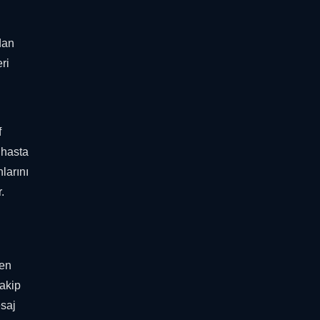
dan
ri
f
 hasta
larını
.
den
takip
esaj