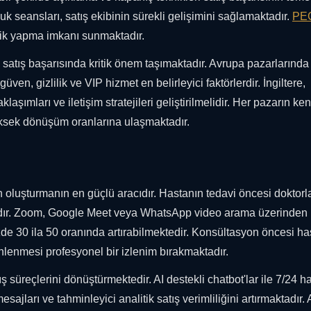
çluk seansları, satış ekibinin sürekli gelişimini sağlamaktadır.
PE
atik yapma imkanı sunmaktadır.
ı, satış başarısında kritik önem taşımaktadır. Avrupa pazarlarında 
en, gizlilik ve VIP hizmet en belirleyici faktörlerdir. İngiltere,
klaşımları ve iletişim stratejileri geliştirilmelidir. Her pazarın ke
üksek dönüşüm oranlarına ulaşmaktadır.
n oluşturmanın en güçlü aracıdır. Hastanın tedavi öncesi doktorl
tadır. Zoom, Google Meet veya WhatsApp video arama üzerinden
zde 30 ila 50 oranında artırabilmektedir. Konsültasyon öncesi ha
lenmesi profesyonel bir izlenim bırakmaktadır.
 süreçlerini dönüştürmektedir. AI destekli chatbot'lar ile 7/24 h
mesajları ve tahminleyici analitik satış verimliliğini artırmaktadır.