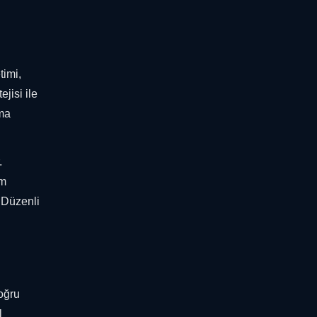
timi,
jisi ile
ama
.
am
. Düzenli
oğru
l