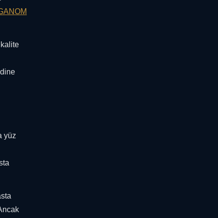
GANOM
kalite
ndine
a yüz
sta
asta
 Ancak