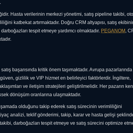
.
dir. Hasta verilerinin merkezi yönetimi, satış pipeline takibi, ot
iliğini katbekat artırmaktadır. Doğru CRM altyapısı, satış ekibini
l darboğazları tespit etmeye yardımcı olmaktadır.
PEGANOM
, 
tadır.
ı, satış başarısında kritik önem taşımaktadır. Avrupa pazarlarında 
en, gizlilik ve VIP hizmet en belirleyici faktörlerdir. İngiltere,
klaşımları ve iletişim stratejileri geliştirilmelidir. Her pazarın ke
üksek dönüşüm oranlarına ulaşmaktadır.
 aşamada olduğunu takip ederek satış sürecinin verimliliğini
iyaç analizi, teklif gönderimi, takip, karar ve hasta gelişi şeklind
akibi, darboğazları tespit etmeye ve satış sürecini optimize et