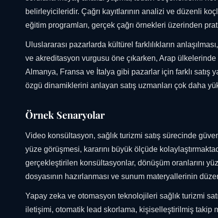
belirleyicileridir. Çağrı kayıtlarının analizi ve düzenli ko
eğitim programları, gerçek çağrı örnekleri üzerinden pr
Uluslararası pazarlarda kültürel farklılıkların anlaşılmas
ve akreditasyon vurgusu öne çıkarken, Arap ülkelerinde güv
Almanya, Fransa ve İtalya gibi pazarlar için farklı satış ya
özgü dinamiklerini anlayan satış uzmanları çok daha y
Örnek Senaryolar
Video konsültasyon, sağlık turizmi satış sürecinde güve
yüze görüşmesi, kararını büyük ölçüde kolaylaştırmak
gerçekleştirilen konsültasyonlar, dönüşüm oranlarını yü
dosyasının hazırlanması ve sunum materyallerinin düzen
Yapay zeka ve otomasyon teknolojileri sağlık turizmi satış
iletişimi, otomatik lead skorlama, kişiselleştirilmiş takip 