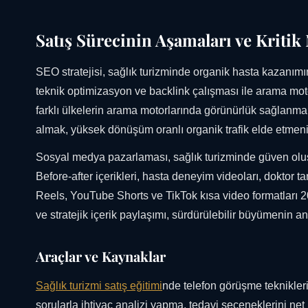
Satış Sürecinin Aşamaları ve Kritik
SEO stratejisi, sağlık turizminde organik hasta kazanımını
teknik optimizasyon ve backlink çalışması ile arama moto
farklı ülkelerin arama motorlarında görünürlük sağlanmakt
almak, yüksek dönüşüm oranlı organik trafik elde etmeni
Sosyal medya pazarlaması, sağlık turizminde güven oluştur
Before-after içerikleri, hasta deneyim videoları, doktor tan
Reels, YouTube Shorts ve TikTok kısa video formatları 202
ve stratejik içerik paylaşımı, sürdürülebilir büyümenin an
Araçlar ve Kaynaklar
Sağlık turizmi satış eğitimi
nde telefon görüşme teknikleri
sorularla ihtiyaç analizi yapma, tedavi seçeneklerini net