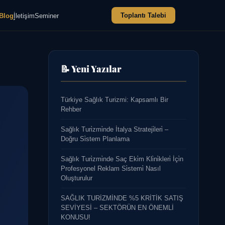
Toplantı Talebi
Blog
İletişim
Seminer
📝 Yeni Yazılar
Türkiye Sağlık Turizmi: Kapsamlı Bir
Rehber
Sağlık Turi̇zmi̇nde İtalya Strateji̇leri̇ –
Doğru Si̇stem Planlama
Sağlık Turi̇zmi̇nde Saç Eki̇m Kli̇ni̇kleri̇ İçi̇n
Profesyonel Reklam Si̇stemi̇ Nasıl
Oluşturulur
SAĞLIK TURİZMİNDE %5 KRİTİK SATIŞ
SEVİYESİ – SEKTÖRÜN EN ÖNEMLİ
KONUSU!