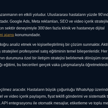
kazanmanın en etkili yoludur. Uluslararası hastaların yüzde 90'ın
adır. Google Ads, Meta reklamları, SEO ve video içerik stratejile
şkın sektör deneyimiyle 300'den fazla klinik ve hastaneye dijital
mi ajansı
konumundadır.
 doğru analiz etmek ve kişiselleştirilmiş bir çözüm sunmaktır. Akti
stratejileri profesyonel satış eğitiminin temel bileşenleridir. Her
tanın durumuna özel bir iletişim stratejisi belirlemek dönüşüm oran
ı eğitimi, bu becerileri gerçek vaka çalışmalarıyla öğretmektedir
çilmez aracıdır. Hastaların büyük çoğunluğu WhatsApp üzerin
el ve video içerik paylaşımı, fiyat teklifi gönderimi ve sistematik 
r. API entegrasyonu ile otomatik mesajlar, etiketleme ve toplu m