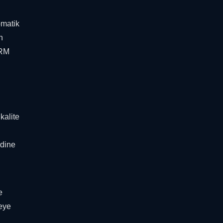
omatik
n
CRM
kalite
ndine
e
meye