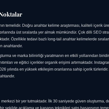
 Noktalar
n temelidir. Doğru anahtar kelime araştırması, kaliteli içerik üre
rlarında üst sıralarda yer almak mümkündür. Çok dilli SEO strate
adır. Özellikle tedavi bazlı long-tail anahtar kelimelerde sıral
n anahtarıdır.
ma ve marka bilinirliği yaratmanın en etkili yollarından biridir
ıtımları ve eğitici içerikler organik erişimi artırmaktadır. Instagr
6 yılında en yüksek etkileşim oranlarına sahip içerik türleridir
ahtarıdır.
 merkezi bir yer tutmaktadır. İlk 30 saniyede güven oluşturma, d
 bir şekilde açıklama ve kapanış teknikleri satış başarısının teme