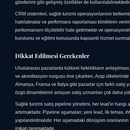
gönderimi gibi gelişmiş özellikler de kullanılabilmektedir
CRM sistemleri, sağlık turizmi operasyonlarının belkemiği
hatırlatmalar ve performans raporlaması kliniklerin veriml
performansını ölçülebilir hale getirmekte ve operasyone
kurulumu ve eğitimi konusunda kapsamlı hizmet sunmak
Dikkat Edilmesi Gerekenler
Uluslararası pazarlarda kültürel farklılıkların anlaşılmas
ve akreditasyon vurgusu öne çıkarken, Arap ülkelerinde güv
Almanya, Fransa ve İtalya gibi pazarlar için farklı satış ya
özgü dinamiklerini anlayan satış uzmanları çok daha y
Sağlık turizmi satış pipeline yönetimi, her lead'in hangi
artırmaktadır. Pipeline aşamaları; yeni lead, ilk temas, iht
yapılandırılmalıdır. Her aşamadaki dönüşüm oranlarının t
imkan tanımaktadır.