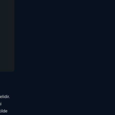
lidir.
i
kilde