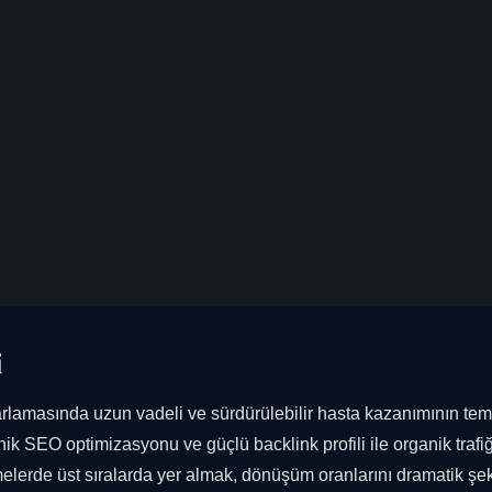
i
lamasında uzun vadeli ve sürdürülebilir hasta kazanımının teme
eknik SEO optimizasyonu ve güçlü backlink profili ile organik trafiğ
melerde üst sıralarda yer almak, dönüşüm oranlarını dramatik şe