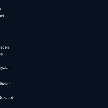
k,
net
etleri
ne
nyaları
lkeler
 Rekabet