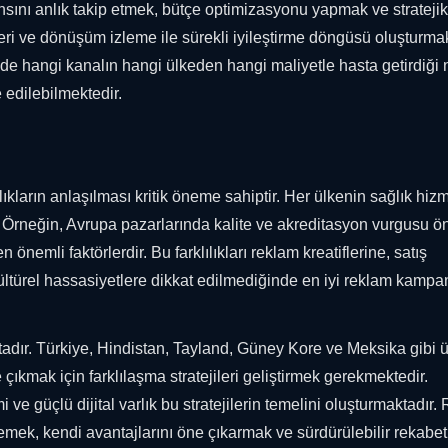
nı anlık takip etmek, bütçe optimizasyonu yapmak ve stratejik
eri ve dönüşüm izleme ile sürekli iyileştirme döngüsü oluşturma
de hangi kanalın hangi ülkeden hangi maliyetle hasta getirdiği 
 edilebilmektedir.
ıkların anlaşılması kritik öneme sahiptir. Her ülkenin sağlık hizm
ıdır. Örneğin, Avrupa pazarlarında kalite ve akreditasyon vurgusu ö
önemli faktörlerdir. Bu farklılıkları reklam kreatiflerine, satış
Kültürel hassasiyetlere dikkat edilmediğinde en iyi reklam kampa
adır. Türkiye, Hindistan, Tayland, Güney Kore ve Meksika gibi ü
ıkmak için farklılaşma stratejileri geliştirmek gerekmektedir.
 güçlü dijital varlık bu stratejilerin temelini oluşturmaktadır.
rlemek, kendi avantajlarını öne çıkarmak ve sürdürülebilir rekabet