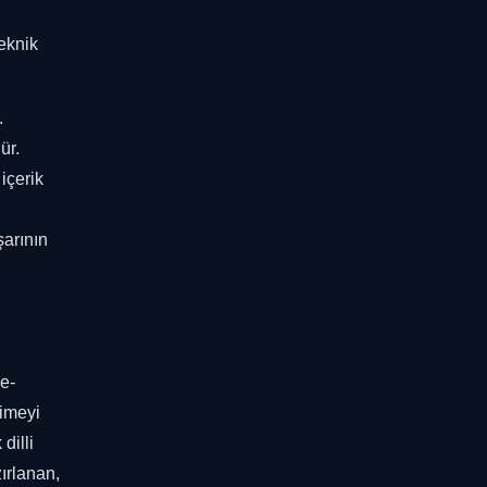
eknik
.
ür.
içerik
şarının
 e-
limeyi
dilli
zırlanan,