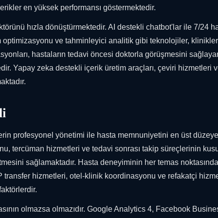
içerikler en yüksek performansı göstermektedir.
törünü hızla dönüştürmektedir. AI destekli chatbot'lar ile 7/24 h
 optimizasyonu ve tahminleyici analitik gibi teknolojiler, klinikler
asyonları, hastaların tedavi öncesi doktorla görüşmesini sağlaya
. Yapay zeka destekli içerik üretim araçları, çeviri hizmetleri 
aktadır.
li
çlerin profesyonel yönetimi ile hasta memnuniyetini en üst düzey
nu, tercüman hizmetleri ve tedavi sonrası takip süreçlerinin kus
h etmesini sağlamaktadır. Hasta deneyiminin her temas noktasınd
ransfer hizmetleri, otel-klinik koordinasyonu ve refakatçi hizme
aktörlerdir.
masının olmazsa olmazıdır. Google Analytics 4, Facebook Busine