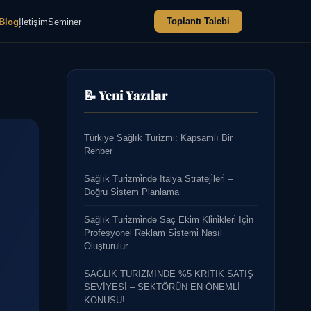
Toplantı Talebi
Blog
İletişim
Seminer
📝 Yeni Yazılar
Türkiye Sağlık Turizmi: Kapsamlı Bir
Rehber
Sağlık Turi̇zmi̇nde İtalya Strateji̇leri̇ –
Doğru Si̇stem Planlama
Sağlık Turi̇zmi̇nde Saç Eki̇m Kli̇ni̇kleri̇ İçi̇n
Profesyonel Reklam Si̇stemi̇ Nasıl
Oluşturulur
SAĞLIK TURİZMİNDE %5 KRİTİK SATIŞ
SEVİYESİ – SEKTÖRÜN EN ÖNEMLİ
KONUSU!