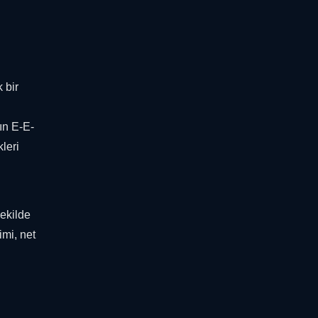
 bir
ın E-E-
kleri
şekilde
imi, net