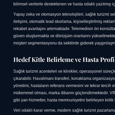
bilimsel verilerle desteklenen ve hasta odaklı yazılmış 
Yapay zeka ve otomasyon teknolojileri, sağlık turizmi sek
iletişimi, otomatik lead skorlama, kişiselleştirilmiş reklam
rekabet avantajını artırmaktadır. Telemedisin ön konsült
güven oluşturmakta ve dönüşüm oranlarını yükseltmektedir
müşteri segmentasyonu da sektörde giderek yaygınlaşm
Hedef Kitle Belirleme ve Hasta Profi
Sağlık turizmi acenteleri ve klinikler, operasyonel süre
çıkarabilir. Havalimanı transferi, konaklama organizasyo
yönetimi, hastaların referans vermesini ve tekrar terci
mükemmel olması, marka itibarını güçlendirmektedir. VIP t
gibi yan hizmetler, hasta memnuniyetini belirleyen kritik f
Veri odaklı karar verme, modern sağlık turizmi pazarla