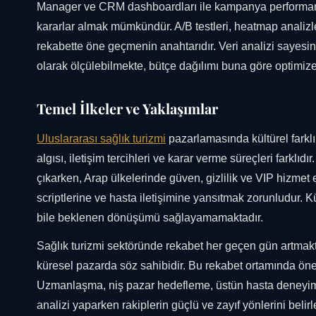
Manager ve CRM dashboardları ile kampanya performansı
kararlar almak mümkündür. A/B testleri, heatmap analizl
rekabette öne geçmenin anahtarıdır. Veri analizi sayesin
olarak ölçülebilmekte, bütçe dağılımı buna göre optimize
Temel İlkeler ve Yaklaşımlar
Uluslararası sağlık turizmi
pazarlamasında kültürel farklıl
algısı, iletişim tercihleri ve karar verme süreçleri farkl
çıkarken, Arap ülkelerinde güven, gizlilik ve VIP hizmet en 
scriptlerine ve hasta iletişimine yansıtmak zorunludur. 
bile beklenen dönüşümü sağlayamamaktadır.
Sağlık turizmi sektöründe rekabet her geçen gün artmakt
küresel pazarda söz sahibidir. Bu rekabet ortamında öne ç
Uzmanlaşma, niş pazar hedefleme, üstün hasta deneyimi ve
analizi yaparken rakiplerin güçlü ve zayıf yönlerini beli