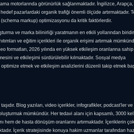
in arama motorlarında görünürlük sağlanmaktadır. İngilizce, Arapça,
def pazarlardaki organik trafiği önemli ölçüde artırmaktadır. T
 (schema markup) optimizasyonu da kritik faktörlerdir.
ma ve marka bilinirliği yaratmanın en etkili yollarından biridir
nıtımları ve eğitim içerikleri ile organik erişimi artırmak mümkünd
o formatları, 2026 yılında en yüksek etkileşim oranlarına sahip 
yümesini ve etkileşimi sürdürülebilir kılmaktadır. Sosyal medya
 optimize etmek ve etkileşim analizlerini düzenli takip etmek ba
aşıdır. Blog yazıları, video içerikler, infografikler, podcast'ler ve
n oluşturmak mümkündür. Her tedavi alanı için kapsamlı, 3000 ke
hem de hasta dönüşüm oranlarını artırmaktadır. İçeriklerin çok 
aktadır. İçerik stratejisinde konuya hakim uzmanlar tarafından ha