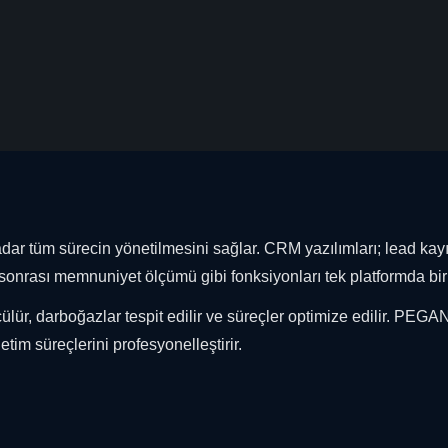
adar tüm sürecin yönetilmesini sağlar. CRM yazılımları; lead kayıt
i sonrası memnuniyet ölçümü gibi fonksiyonları tek platformda birle
çülür, darboğazlar tespit edilir ve süreçler optimize edilir. PE
tim süreçlerini profesyonelleştirir.