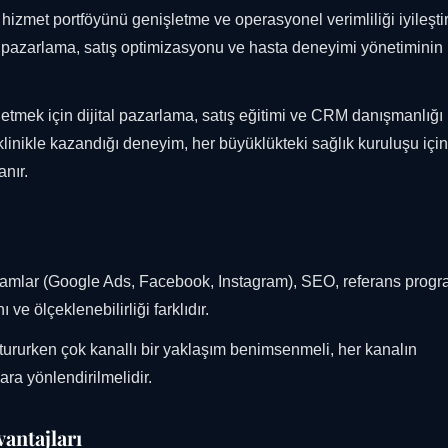
, hizmet portföyünü genişletme ve operasyonel verimliliği iyileşt
al pazarlama, satış optimizasyonu ve hasta deneyimi yönetiminin
mek için dijital pazarlama, satış eğitimi ve CRM danışmanlığı
klinikle kazandığı deneyim, her büyüklükteki sağlık kuruluşu için
anır.
 reklamlar (Google Ads, Facebook, Instagram), SEO, referans progr
ve ölçeklenebilirliği farklıdır.
uştururken çok kanallı bir yaklaşım benimsenmeli, her kanalın
ara yönlendirilmelidir.
antajları