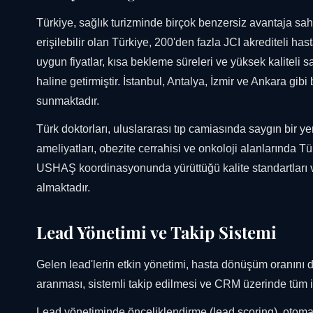
Türkiye, sağlık turizminde birçok benzersiz avantaja sa
erişilebilir olan Türkiye, 200'den fazla JCI akrediteli h
uygun fiyatlar, kısa bekleme süreleri ve yüksek kaliteli s
haline getirmiştir. İstanbul, Antalya, İzmir ve Ankara gib
sunmaktadır.
Türk doktorları, uluslararası tıp camiasında saygın bir yer
ameliyatları, obezite cerrahisi ve onkoloji alanlarında 
USHAŞ koordinasyonunda yürüttüğü kalite standartları ve
almaktadır.
Lead Yönetimi ve Takip Sistemi
Gelen lead'lerin etkin yönetimi, hasta dönüşüm oranını do
aranması, sistemli takip edilmesi ve CRM üzerinde tüm i
Lead yönetiminde önceliklendirme (lead scoring), otomatik