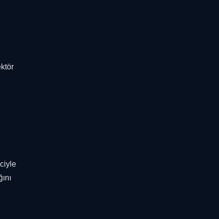
ktör
ciyle
ğını