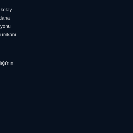
 kolay
 daha
asyonu
i imkanı
ığı'nın