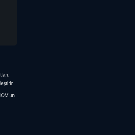
ları,
ştirir.
GANOM'un