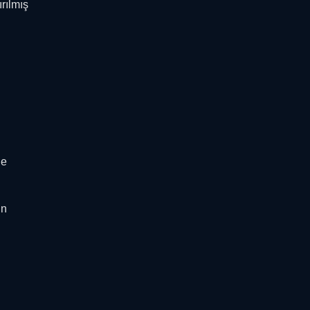
rılmış
de
ün