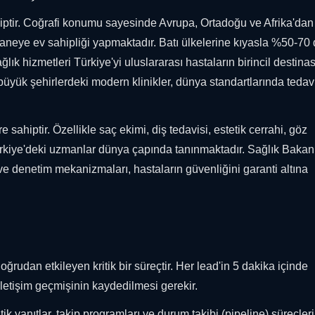
hiptir. Coğrafi konumu sayesinde Avrupa, Ortadoğu ve Afrika'dan
astaneye ev sahipliği yapmaktadır. Batı ülkelerine kıyasla %50-70
ağlık hizmetleri Türkiye'yi uluslararası hastaların birincil destin
i büyük şehirlerdeki modern klinikler, dünya standartlarında tedav
e sahiptir. Özellikle saç ekimi, diş tedavisi, estetik cerrahi, göz
Türkiye'deki uzmanlar dünya çapında tanınmaktadır. Sağlık Bakanl
 denetim mekanizmaları, hastaların güvenliğini garanti altına
ğrudan etkileyen kritik bir süreçtir. Her lead'in 5 dakika içinde
letişim geçmişinin kaydedilmesi gerekir.
 yanıtlar, takip programları ve durum takibi (pipeline) süreçleri