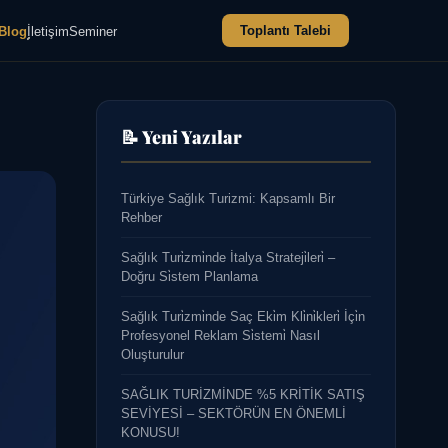
Toplantı Talebi
Blog
İletişim
Seminer
📝 Yeni Yazılar
Türkiye Sağlık Turizmi: Kapsamlı Bir
Rehber
Sağlık Turi̇zmi̇nde İtalya Strateji̇leri̇ –
Doğru Si̇stem Planlama
Sağlık Turi̇zmi̇nde Saç Eki̇m Kli̇ni̇kleri̇ İçi̇n
Profesyonel Reklam Si̇stemi̇ Nasıl
Oluşturulur
SAĞLIK TURİZMİNDE %5 KRİTİK SATIŞ
SEVİYESİ – SEKTÖRÜN EN ÖNEMLİ
KONUSU!