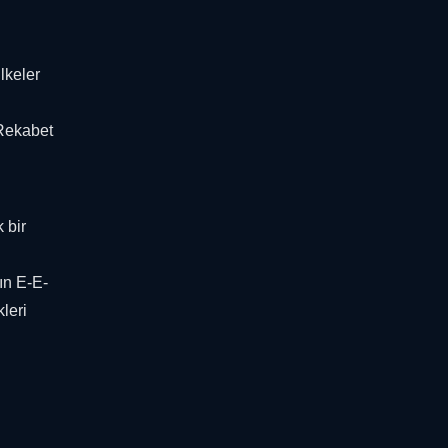
lkeler
 Rekabet
 bir
ın E-E-
kleri