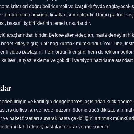
ans kriterleri doğru belirlenmeli ve karşılıklı fayda sağlayacak 
in de sürdürülebilir büyüme fırsatları sunmaktadır. Doğru partner seç
başarılı iş birliklerinin temel unsurlarıdır.
lü araçlarından biridir. Before-after videoları, hasta deneyim hik
rı ile hedef kitleyle güçlü bir bağ kurmak mümkündür. YouTube, Ins
enli video paylaşımı, hem organik erişimi hem de reklam perfo
alitesi, altyazı ekleme ve çok dilli versiyon hazırlama standart
klar
t edebilirliğin ve karlılığın dengelenmesi açısından kritik öneme s
ası, rakip fiyatları ve hedef pazarın ödeme gücü dikkate alınmalıd
r ve paket fırsatları sunarak hasta çekiciliğini artırmak mümkünd
tlerini dahil etmek, hastaların karar verme sürecini