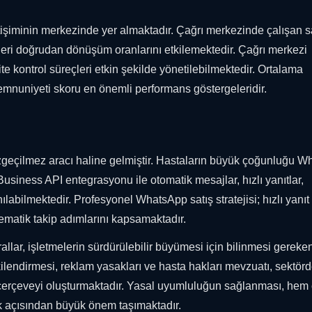
etişiminin merkezinde yer almaktadır. Çağrı merkezinde çalışan s
rileri doğrudan dönüşüm oranlarını etkilemektedir. Çağrı merkezi
lite kontrol süreçleri etkin şekilde yönetilebilmektedir. Ortalama
emnuniyeti skoru en önemli performans göstergeleridir.
azgeçilmez aracı haline gelmiştir. Hastaların büyük çoğunluğu 
usiness API entegrasyonu ile otomatik mesajlar, hızlı yanıtlar,
ılabilmektedir. Profesyonel WhatsApp satış stratejisi; hızlı yanı
stematik takip adımlarını kapsamaktadır.
llar, işletmelerin sürdürülebilir büyümesi için bilinmesi gereken 
lendirmesi, reklam yasakları ve hasta hakları mevzuatı, sektör
 çerçeveyi oluşturmaktadır. Yasal uyumluluğun sağlanması, hem
k açısından büyük önem taşımaktadır.