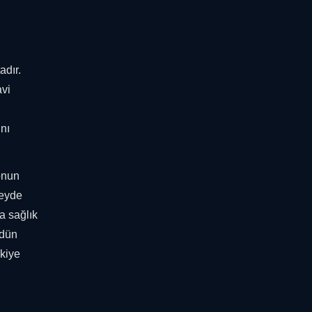
adır.
avi
nı
yonun
zeyde
a sağlık
ödün
rkiye