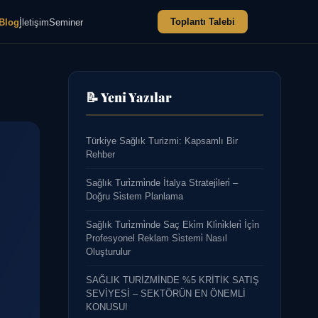
Toplantı Talebi
Blog
İletişim
Seminer
📝 Yeni Yazılar
Türkiye Sağlık Turizmi: Kapsamlı Bir
Rehber
Sağlık Turi̇zmi̇nde İtalya Strateji̇leri̇ –
Doğru Si̇stem Planlama
Sağlık Turi̇zmi̇nde Saç Eki̇m Kli̇ni̇kleri̇ İçi̇n
Profesyonel Reklam Si̇stemi̇ Nasıl
Oluşturulur
SAĞLIK TURİZMİNDE %5 KRİTİK SATIŞ
SEVİYESİ – SEKTÖRÜN EN ÖNEMLİ
KONUSU!