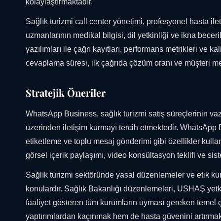
kolaylaştırmaktadır.
Sağlık turizmi call center yönetimi, profesyonel hasta il
uzmanlarının medikal bilgisi, dil yetkinliği ve ikna bece
yazılımları ile çağrı kayıtları, performans metrikleri ve ka
cevaplama süresi, ilk çağrıda çözüm oranı ve müşteri m
Stratejik Öneriler
WhatsApp Business, sağlık turizmi satış süreçlerinin v
üzerinden iletişim kurmayı tercih etmektedir. WhatsApp B
etiketleme ve toplu mesaj gönderimi gibi özellikler kullan
görsel içerik paylaşımı, video konsültasyon teklifi ve si
Sağlık turizmi sektöründe yasal düzenlemeler ve etik kura
konulardır. Sağlık Bakanlığı düzenlemeleri, USHAŞ yetki
faaliyet gösteren tüm kurumların uyması gereken temel
yaptırımlardan kaçınmak hem de hasta güvenini artırma