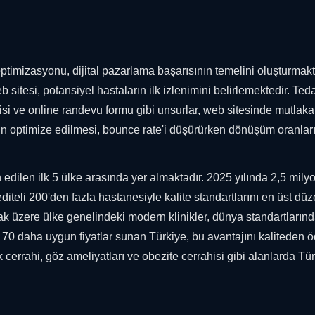
optimizasyonu, dijital pazarlama başarısının temelini oluşturmakt
b sitesi, potansiyel hastaların ilk izlenimini belirlemektedir. Ted
galerisi ve online randevu formu gibi unsurlar, web sitesinde mutlaka
in optimize edilmesi, bounce rate'i düşürürken dönüşüm oranları
 edilen ilk 5 ülke arasında yer almaktadır. 2025 yılında 2,5 mil
diteli 200'den fazla hastanesiyle kalite standartlarını en üst dü
mak üzere ülke genelindeki modern klinikler, dünya standartlarınd
a 70 daha uygun fiyatlar sunan Türkiye, bu avantajını kaliteden 
 cerrahi, göz ameliyatları ve obezite cerrahisi gibi alanlarda Tü