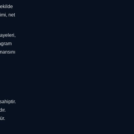
şekilde
imi, net
ayeleri,
tagram
rmansını
ahiptir.
ır.
ür.