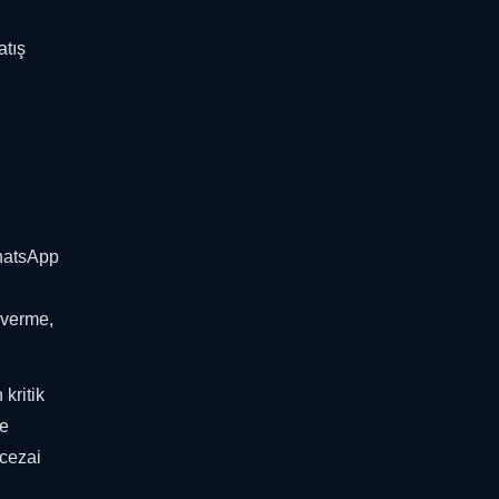
atış
WhatsApp
t verme,
kritik
de
 cezai