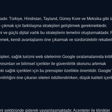
adır. Türkiye, Hindistan, Tayland, Güney Kore ve Meksika gibi ü
ıkmak için farklılaşma stratejileri geliştirmek gerekmektedir.
 güçlü dijital varlık bu stratejilerin temelini oluşturmaktadır.
rlemek, kendi avantajlarını öne çıkarmak ve sürdürülebilir rekabet
leri, sağlık turizmi web sitelerinin Google sıralamalarında kritik
 yorumları ve bilimsel içerikler ile güvenilirlik skorunu artırmak
ağlık içerikleri için bu prensipler özellikle önemlidir. Google'
ilirliğini öne çıkaran siteleri ödüllendirirken, düşük kaliteli içeri
izmi sektöründe giderek yaygınlaşmaktadır. Acenteler ile klinikler