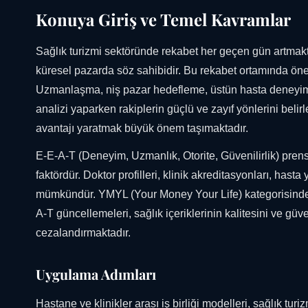
Konuya Giriş ve Temel Kavramlar
Sağlık turizmi sektöründe rekabet her geçen gün artmakt
küresel pazarda söz sahibidir. Bu rekabet ortamında öne ç
Uzmanlaşma, niş pazar hedefleme, üstün hasta deneyimi ve
analizi yaparken rakiplerin güçlü ve zayıf yönlerini beli
avantajı yaratmak büyük önem taşımaktadır.
E-E-A-T (Deneyim, Uzmanlık, Otorite, Güvenilirlik) prensip
faktördür. Doktor profilleri, klinik akreditasyonları, hasta
mümkündür. YMYL (Your Money Your Life) kategorisindeki s
A-T güncellemeleri, sağlık içeriklerinin kalitesini ve güven
cezalandırmaktadır.
Uygulama Adımları
Hastane ve klinikler arası iş birliği modelleri, sağlık tur