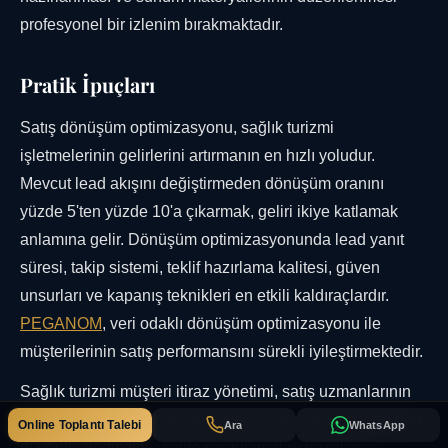
profesyonel bir izlenim bırakmaktadır.
Pratik İpuçları
Satış dönüşüm optimizasyonu, sağlık turizmi
işletmelerinin gelirlerini artırmanın en hızlı yoludur.
Mevcut lead akışını değiştirmeden dönüşüm oranını
yüzde 5'ten yüzde 10'a çıkarmak, geliri ikiye katlamak
anlamına gelir. Dönüşüm optimizasyonunda lead yanıt
süresi, takip sistemi, teklif hazırlama kalitesi, güven
unsurları ve kapanış teknikleri en etkili kaldıraçlardır.
PEGANOM
, veri odaklı dönüşüm optimizasyonu ile
müşterilerinin satış performansını sürekli iyileştirmektedir.
Sağlık turizmi müşteri itiraz yönetimi, satış uzmanlarının
en çok ihtiyaç duyduğu becerilerden biridir. Fiyat itirazları,
Online Toplantı Talebi
Ara
WhatsApp
güvenlik endişeleri, kalite sorgulamaları ve rakip