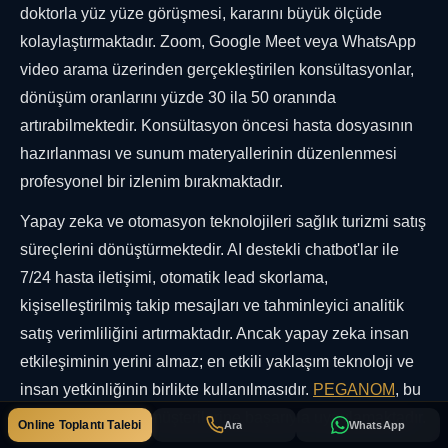
doktorla yüz yüze görüşmesi, kararını büyük ölçüde
kolaylaştırmaktadır. Zoom, Google Meet veya WhatsApp
video arama üzerinden gerçekleştirilen konsültasyonlar,
dönüşüm oranlarını yüzde 30 ila 50 oranında
artırabilmektedir. Konsültasyon öncesi hasta dosyasının
hazırlanması ve sunum materyallerinin düzenlenmesi
profesyonel bir izlenim bırakmaktadır.
Yapay zeka ve otomasyon teknolojileri sağlık turizmi satış
süreçlerini dönüştürmektedir. AI destekli chatbot'lar ile
7/24 hasta iletişimi, otomatik lead skorlama,
kişiselleştirilmiş takip mesajları ve tahminleyici analitik
satış verimliliğini artırmaktadır. Ancak yapay zeka insan
etkileşiminin yerini almaz; en etkili yaklaşım teknoloji ve
insan yetkinliğinin birlikte kullanılmasıdır.
PEGANOM
, bu
entegre yaklaşımı müşterilerine başarıyla uygulamaktadır.
Online Toplantı Talebi
Ara
WhatsApp