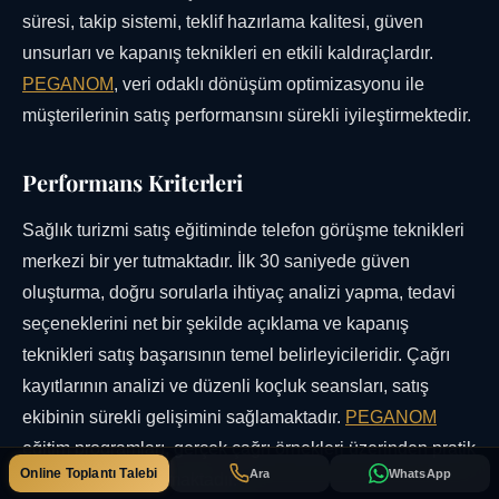
süresi, takip sistemi, teklif hazırlama kalitesi, güven
unsurları ve kapanış teknikleri en etkili kaldıraçlardır.
PEGANOM
, veri odaklı dönüşüm optimizasyonu ile
müşterilerinin satış performansını sürekli iyileştirmektedir.
Performans Kriterleri
Sağlık turizmi satış eğitiminde telefon görüşme teknikleri
merkezi bir yer tutmaktadır. İlk 30 saniyede güven
oluşturma, doğru sorularla ihtiyaç analizi yapma, tedavi
seçeneklerini net bir şekilde açıklama ve kapanış
teknikleri satış başarısının temel belirleyicileridir. Çağrı
kayıtlarının analizi ve düzenli koçluk seansları, satış
ekibinin sürekli gelişimini sağlamaktadır.
PEGANOM
eğitim programları, gerçek çağrı örnekleri üzerinden pratik
Online Toplantı Talebi
Ara
WhatsApp
yapma imkanı sunmaktadır.