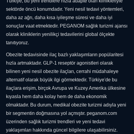
Türkiye, bu yeni trendlere hızla adapte olan klinikleriyle
sektörde öncü konumdadır. Yeni nesil tedavi yöntemleri,
daha az ağrı, daha kısa iyileşme süresi ve daha iyi
sonuçlar vaat etmektedir. PEGANOM sağlık turizmi ajansı
olarak kliniklerin yenilikçi tedavilerini global ölçekte
tanıtıyoruz.
Obezite tedavisinde ilaç bazlı yaklaşımların popülaritesi
hızla artmaktadır. GLP-1 reseptör agonistleri olarak
bilinen yeni nesil obezite ilaçları, cerrahi müdahaleye
alternatif olarak büyük ilgi görmektedir. Türkiye'de bu
ilaçlara erişim, birçok Avrupa ve Kuzey Amerika ülkesine
kıyasla hem daha kolay hem de daha ekonomik
olmaktadır. Bu durum, medikal obezite turizmi adıyla yeni
bir segmentin doğmasına yol açmıştır. peganom.com
üzerinden sağlık turizmi trendleri ve yeni tedavi
yaklaşımları hakkında güncel bilgilere ulaşabilirsiniz.