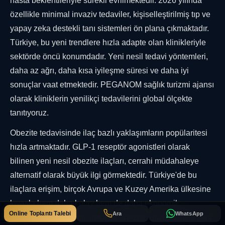
hasta beklentileriyle sürekli evrilmektedir. 2026 yılında
özellikle minimal invaziv tedaviler, kişiselleştirilmiş tıp ve
yapay zeka destekli tanı sistemleri ön plana çıkmaktadır.
Türkiye, bu yeni trendlere hızla adapte olan klinikleriyle
sektörde öncü konumdadır. Yeni nesil tedavi yöntemleri,
daha az ağrı, daha kısa iyileşme süresi ve daha iyi
sonuçlar vaat etmektedir. PEGANOM sağlık turizmi ajansı
olarak kliniklerin yenilikçi tedavilerini global ölçekte
tanıtıyoruz.
Obezite tedavisinde ilaç bazlı yaklaşımların popülaritesi
hızla artmaktadır. GLP-1 reseptör agonistleri olarak
bilinen yeni nesil obezite ilaçları, cerrahi müdahaleye
alternatif olarak büyük ilgi görmektedir. Türkiye'de bu
ilaçlara erişim, birçok Avrupa ve Kuzey Amerika ülkesine
kıyasla hem daha kolay hem de daha ekonomik
Online Toplantı Talebi
Ara
WhatsApp
olmaktadır. Bu durum, medikal obezite turizmi adıyla yeni