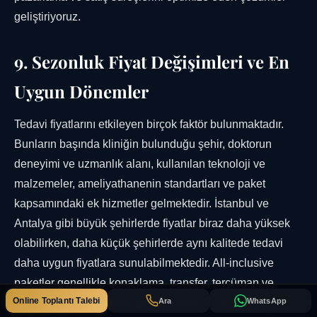
geliştiriyoruz.
9. Sezonluk Fiyat Değişimleri ve En
Uygun Dönemler
Tedavi fiyatlarını etkileyen birçok faktör bulunmaktadır.
Bunların başında kliniğin bulunduğu şehir, doktorun
deneyimi ve uzmanlık alanı, kullanılan teknoloji ve
malzemeler, ameliyathanenin standartları ve paket
kapsamındaki ek hizmetler gelmektedir. İstanbul ve
Antalya gibi büyük şehirlerde fiyatlar biraz daha yüksek
olabilirken, daha küçük şehirlerde aynı kalitede tedavi
daha uygun fiyatlara sunulabilmektedir. All-inclusive
paketler genellikle konaklama, transfer, tercüman ve
Online Toplantı Talebi
Ara
WhatsApp
kontrol muayenelerini kapsamaktadır. PEGANOM'un