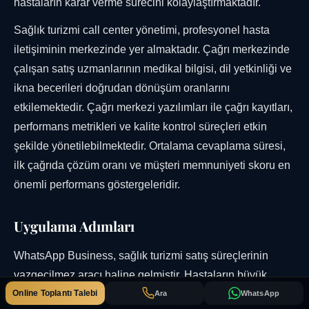
hastaların karar verme sürecini kolaylaştırmaktadır.
Sağlık turizmi call center yönetimi, profesyonel hasta
iletişiminin merkezinde yer almaktadır. Çağrı merkezinde
çalışan satış uzmanlarının medikal bilgisi, dil yetkinliği ve
ikna becerileri doğrudan dönüşüm oranlarını
etkilemektedir. Çağrı merkezi yazılımları ile çağrı kayıtları,
performans metrikleri ve kalite kontrol süreçleri etkin
şekilde yönetilebilmektedir. Ortalama cevaplama süresi,
ilk çağrıda çözüm oranı ve müşteri memnuniyeti skoru en
önemli performans göstergeleridir.
Uygulama Adımları
WhatsApp Business, sağlık turizmi satış süreçlerinin
vazgeçilmez aracı haline gelmiştir. Hastaların büyük
Online Toplantı Talebi
çoğunluğu WhatsApp üzerinden iletişim kurmayı tercih
Ara
WhatsApp