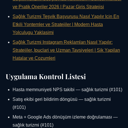
ve Pratik Oneriler 2026 | Pazar Giris Stratejisi
Sağlık Turizmi Teşvik Başvurusu Nasıl Yapılır Icin En
Etkili Yontemler ve Stratejiler | Modern Hasta
Yolculugu Yaklasimi
Sağlık Turizmi Instagram Reklamları Nasıl Yapılır:
Stratejiler, Ipuclari ve Uzman Tavsiyeleri | Sik Yapilan
Hatalar ve Cozumleri
Uygulama Kontrol Listesi
Hasta memnuniyeti NPS takibi — sağlık turizmi (#101)
Satış ekibi geri bildirim döngüsü — sağlık turizmi
(#101)
Meta + Google Ads dönüşüm izleme doğrulaması —
sağlık turizmi (#101)