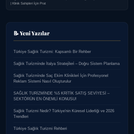
| Klinik Sahipleri İçin Prat
📝 Yeni Yazılar
Türkiye Sağlık Turizmi: Kapsamlı Bir Rehber
Sağlık Turi̇zmi̇nde İtalya Strateji̇leri̇ – Doğru Si̇stem Planlama
Sağlık Turi̇zmi̇nde Saç Eki̇m Kli̇ni̇kleri̇ İçi̇n Profesyonel
Reklam Si̇stemi̇ Nasıl Oluşturulur
SAĞLIK TURİZMİNDE %5 KRİTİK SATIŞ SEVİYESİ –
SEKTÖRÜN EN ÖNEMLİ KONUSU!
Sağlık Turizmi Nedir? Türkiye'nin Küresel Liderliği ve 2026
Trendleri
Türkiye Sağlık Turizmi Rehberi