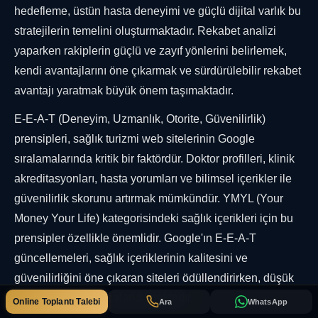
hedefleme, üstün hasta deneyimi ve güçlü dijital varlık bu
stratejilerin temelini oluşturmaktadır. Rekabet analizi
yaparken rakiplerin güçlü ve zayıf yönlerini belirlemek,
kendi avantajlarını öne çıkarmak ve sürdürülebilir rekabet
avantajı yaratmak büyük önem taşımaktadır.
E-E-A-T (Deneyim, Uzmanlık, Otorite, Güvenilirlik)
prensipleri, sağlık turizmi web sitelerinin Google
sıralamalarında kritik bir faktördür. Doktor profilleri, klinik
akreditasyonları, hasta yorumları ve bilimsel içerikler ile
güvenilirlik skorunu artırmak mümkündür. YMYL (Your
Money Your Life) kategorisindeki sağlık içerikleri için bu
prensipler özellikle önemlidir. Google'ın E-E-A-T
güncellemeleri, sağlık içeriklerinin kalitesini ve
güvenilirliğini öne çıkaran siteleri ödüllendirirken, düşük
kaliteli içerikleri cezalandırmaktadır.
Online Toplantı Talebi
Ara
WhatsApp