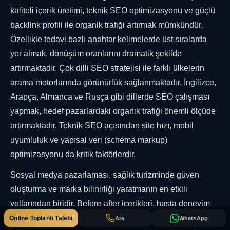
kaliteli içerik üretimi, teknik SEO optimizasyonu ve güçlü
backlink profili ile organik trafiği artırmak mümkündür.
Özellikle tedavi bazlı anahtar kelimelerde üst sıralarda
yer almak, dönüşüm oranlarını dramatik şekilde
artırmaktadır. Çok dilli SEO stratejisi ile farklı ülkelerin
arama motorlarında görünürlük sağlanmaktadır. İngilizce,
Arapça, Almanca ve Rusça gibi dillerde SEO çalışması
yapmak, hedef pazarlardaki organik trafiği önemli ölçüde
artırmaktadır. Teknik SEO açısından site hızı, mobil
uyumluluk ve yapısal veri (schema markup)
optimizasyonu da kritik faktörlerdir.
Sosyal medya pazarlaması, sağlık turizminde güven
oluşturma ve marka bilinirliği yaratmanın en etkili
yollarından biridir. Before-after içerikleri, hasta deneyim
videoları, doktor tanıtımları ve eğitim içerikleri ile organik
Online Toplantı Talebi
Ara
WhatsApp