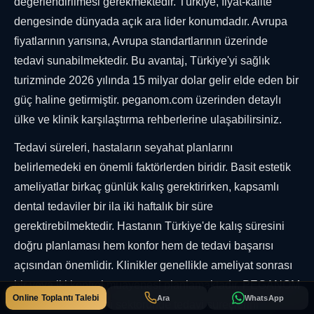
değerlendirilmesi gerekmektedir. Türkiye, fiyat-kalite
dengesinde dünyada açık ara lider konumdadır. Avrupa
fiyatlarının yarısına, Avrupa standartlarının üzerinde
tedavi sunabilmektedir. Bu avantaj, Türkiye'yi sağlık
turizminde 2026 yılında 15 milyar dolar gelir elde eden bir
güç haline getirmiştir. peganom.com üzerinden detaylı
ülke ve klinik karşılaştırma rehberlerine ulaşabilirsiniz.
Tedavi süreleri, hastaların seyahat planlarını
belirlemedeki en önemli faktörlerden biridir. Basit estetik
ameliyatlar birkaç günlük kalış gerektirirken, kapsamlı
dental tedaviler bir ila iki haftalık bir süre
gerektirebilmektedir. Hastanın Türkiye'de kalış süresini
doğru planlaması hem konfor hem de tedavi başarısı
açısından önemlidir. Klinikler genellikle ameliyat sonrası
bir veya iki kontrol muayenesi planlamaktadır. PEGANOM
Online Toplantı Talebi
Ara
WhatsApp
olarak sağlık turizmi sektöründe tedavi süreçlerini