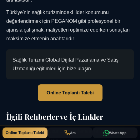
Türkiye'nin sağlık turizmindeki lider konumunu
değerlendirmek için PEGANOM gibi profesyonel bir
ajansla çalışmak, maliyetleri optimize ederken sonuçları
maksimize etmenin anahtarıdır.
Sağlık Turizmi Global Dijital Pazarlama ve Satış
Uzmanlığı eğitimleri için bize ulaşın.
Online Toplantı Talebi
İlgili Rehberler ve İç Linkler
Sağlık Turizmi
konusunda derinlemesine ilerlerken
Online Toplantı Talebi
Ara
WhatsApp
aşağıdaki kaynakları inceleyin: