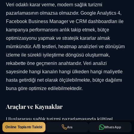
Veri odaklı karar verme, modern sağlık turizmi
pazarlamasının olmazsa olmazıdır. Google Analytics 4,
Facebook Business Manager ve CRM dashboardları ile
kampanya performansını anlık takip etmek, bütçe
optimizasyonu yapmak ve stratejik kararlar almak
mümkündür. A/B testleri, heatmap analizleri ve dönüşüm
izleme ile sürekli iyileştirme döngüsü oluşturmak,
rekabette öne geçmenin anahtarıdır. Veri analizi
sayesinde hangi kanalın hangi ülkeden hangi maliyetle
hasta getirdiği net olarak ölçülebilmekte, bütçe dağılımı
buna göre optimize edilebilmektedir.
Araçlar ve Kaynaklar
Uluslararası sağlık turizmi pazarlamasında kültürel
Online Toplantı Talebi
farklılıkların anlaşılması kritik öneme sahiptir. Her ülkenin
Ara
WhatsApp