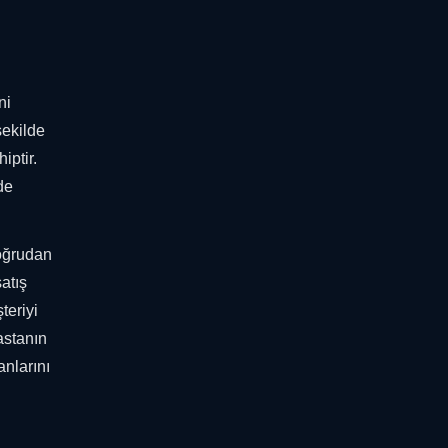
ni
şekilde
iptir.
de
doğrudan
satış
teriyi
astanın
anlarını