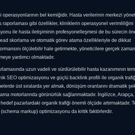
mi operasyonlarının bel kemiğidir. Hasta verilerinin merkezi yönet
 raporlaması gibi özellikler, kliniklerin operasyonel verimliliğini
onu ile hasta iletişiminin profesyonelleşmesi de bu sürecin öne
ead skorlama ve otomatik görev atama özellikleriyle de dikkat
ormansını ölçülebilir hale getirmekte, yöneticilere gerçek zaman
tmeye yardımcı olmaktadır.
lamasında uzun vadeli ve sürdürülebilir hasta kazanımının teme
eknik SEO optimizasyonu ve güçlü backlink profili ile organik trafiğ
melerde üst sıralarda yer almak, dönüşüm oranlarını dramatik şe
in arama motorlarında görünürlük sağlanmaktadır. İngilizce, Arapça,
def pazarlardaki organik trafiği önemli ölçüde artırmaktadır. T
 (schema markup) optimizasyonu da kritik faktörlerdir.