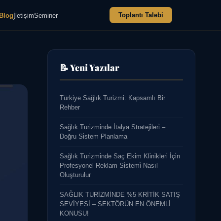
Toplantı Talebi
Blog
İletişim
Seminer
📝 Yeni Yazılar
Türkiye Sağlık Turizmi: Kapsamlı Bir
Rehber
Sağlık Turi̇zmi̇nde İtalya Strateji̇leri̇ –
Doğru Si̇stem Planlama
Sağlık Turi̇zmi̇nde Saç Eki̇m Kli̇ni̇kleri̇ İçi̇n
Profesyonel Reklam Si̇stemi̇ Nasıl
Oluşturulur
SAĞLIK TURİZMİNDE %5 KRİTİK SATIŞ
SEVİYESİ – SEKTÖRÜN EN ÖNEMLİ
KONUSU!