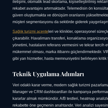
iletişimi, otomatik lead skorlama, kişiselleştirilmiş reklam
rekabet avantajını artırmaktadır. Telemedisin ön konsült
güven oluşturmakta ve dönüşüm oranlarını yükseltmektedir
müşteri segmentasyonu da sektörde giderek yaygınlaşm
Sağlık turizmi acente
leri ve klinikler, operasyonel süre
çıkarabilir. Havalimanı transferi, konaklama organizasyo
yönetimi, hastaların referans vermesini ve tekrar terci
mükemmel olması, marka itibarını güçlendirmektedir. VIP t
gibi yan hizmetler, hasta memnuniyetini belirleyen kritik f
Teknik Uygulama Adımları
Veri odaklı karar verme, modern sağlık turizmi pazarla
Manager ve CRM dashboardları ile kampanya performansı
kararlar almak mümkündür. A/B testleri, heatmap analizl
rekabette öne geçmenin anahtarıdır. Veri analizi sayesin