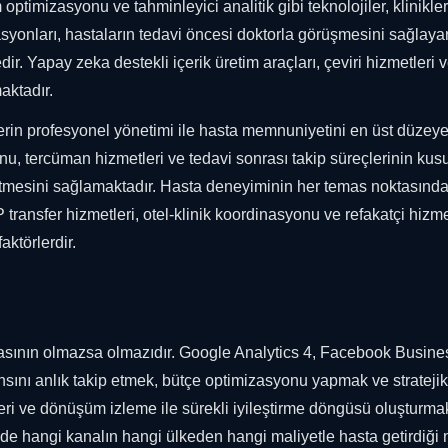
 optimizasyonu ve tahminleyici analitik gibi teknolojiler, klinikler
asyonları, hastaların tedavi öncesi doktorla görüşmesini sağlaya
. Yapay zeka destekli içerik üretim araçları, çeviri hizmetleri 
aktadır.
çlerin profesyonel yönetimi ile hasta memnuniyetini en üst düzey
nu, tercüman hizmetleri ve tedavi sonrası takip süreçlerinin kus
h etmesini sağlamaktadır. Hasta deneyiminin her temas noktasınd
ransfer hizmetleri, otel-klinik koordinasyonu ve refakatçi hizme
aktörlerdir.
masının olmazsa olmazıdır. Google Analytics 4, Facebook Busine
nı anlık takip etmek, bütçe optimizasyonu yapmak ve stratejik
eri ve dönüşüm izleme ile sürekli iyileştirme döngüsü oluşturma
de hangi kanalın hangi ülkeden hangi maliyetle hasta getirdiği 