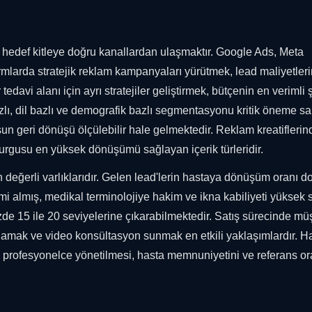
 hedef kitleye doğru kanallardan ulaşmaktır. Google Ads, Meta
mlarda stratejik reklam kampanyaları yürütmek, lead maliyetleri
tedavi alanı için ayrı stratejiler geliştirmek, bütçenin en verimli 
lı, dil bazlı ve demografik bazlı segmentasyonu kritik öneme sah
un geri dönüşü ölçülebilir hale gelmektedir. Reklam kreatiflerin
ı vurgusu en yüksek dönüşümü sağlayan içerik türleridir.
 en değerli varlıklarıdır. Gelen lead'lerin hastaya dönüşüm oranı 
itimi almış, medikal terminolojiye hakim ve ikna kabiliyeti yüksek 
de 15 ile 20 seviyelerine çıkarabilmektedir. Satış sürecinde müş
lamak ve video konsültasyon sunmak en etkili yaklaşımlardır. H
n profesyonelce yönetilmesi, hasta memnuniyetini ve referans or