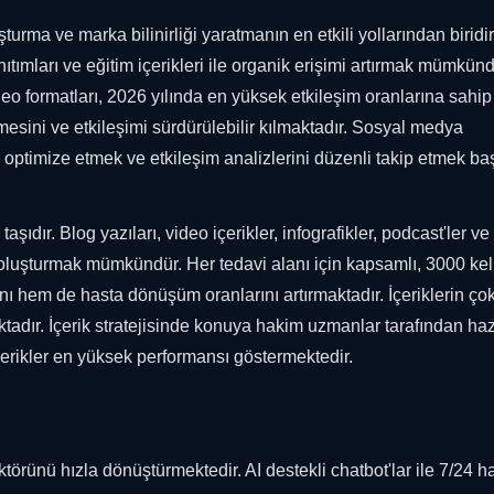
ma ve marka bilinirliği yaratmanın en etkili yollarından biridir
nıtımları ve eğitim içerikleri ile organik erişimi artırmak mümkünd
o formatları, 2026 yılında en yüksek etkileşim oranlarına sahip 
yümesini ve etkileşimi sürdürülebilir kılmaktadır. Sosyal medya
 optimize etmek ve etkileşim analizlerini düzenli takip etmek ba
aşıdır. Blog yazıları, video içerikler, infografikler, podcast'ler ve
n oluşturmak mümkündür. Her tedavi alanı için kapsamlı, 3000 ke
hem de hasta dönüşüm oranlarını artırmaktadır. İçeriklerin çok 
aktadır. İçerik stratejisinde konuya hakim uzmanlar tarafından ha
içerikler en yüksek performansı göstermektedir.
törünü hızla dönüştürmektedir. AI destekli chatbot'lar ile 7/24 h