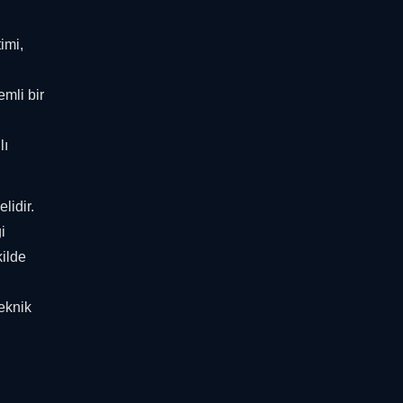
imi,
mli bir
lı
lidir.
i
kilde
eknik