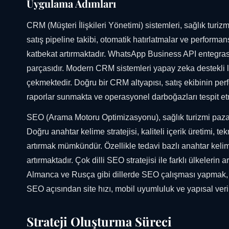
Uygulama Adımları
CRM (Müşteri İlişkileri Yönetimi) sistemleri, sağlık turiz
satış pipeline takibi, otomatik hatırlatmalar ve performans
katbekat artırmaktadır. WhatsApp Business API entegrasy
parçasıdır. Modern CRM sistemleri yapay zeka destekli l
çekmektedir. Doğru bir CRM altyapısı, satış ekibinin perf
raporlar sunmakta ve operasyonel darboğazları tespit e
SEO (Arama Motoru Optimizasyonu), sağlık turizmi pazar
Doğru anahtar kelime stratejisi, kaliteli içerik üretimi, t
artırmak mümkündür. Özellikle tedavi bazlı anahtar keli
artırmaktadır. Çok dilli SEO stratejisi ile farklı ülkeler
Almanca ve Rusça gibi dillerde SEO çalışması yapmak, he
SEO açısından site hızı, mobil uyumluluk ve yapısal veri
Strateji Oluşturma Süreci