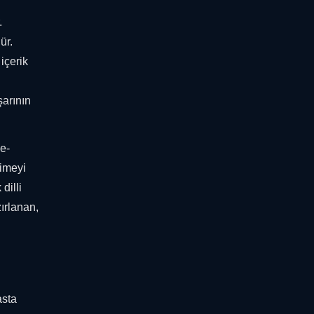
.
ür.
içerik
şarının
 e-
limeyi
dilli
zırlanan,
asta