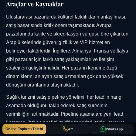
Araçlar ve Kaynaklar
Uluslararası pazarlarda kültürel farklılıkların anlaşılması,
satış başarısında kritik önem taşımaktadır. Avrupa
pazarlarında kalite ve akreditasyon vurgusu öne çıkarken,
Arap ülkelerinde güven, gizlilik ve VIP hizmet en
belirleyici faktörlerdir. İngiltere, Almanya, Fransa ve İtalya
gibi pazarlar için farklı satış yaklaşımları ve iletişim
stratejileri geliştirilmelidir. Her pazarın kendine özgü
dinamiklerini anlayan satış uzmanları çok daha yüksek
dönüşüm oranlarına ulaşmaktadır.
Sağlık turizmi satış pipeline yönetimi, her lead'in hangi
aşamada olduğunu takip ederek satış sürecinin
verimliliğini artırmaktadır. Pipeline aşamaları; yeni lead,
ilk temas, ihtiyaç analizi, teklif gönderimi, takip, karar ve
Online Toplantı Talebi
Ara
WhatsApp
hasta gelişi şeklinde yapılandırılmalıdır. Her aşamadaki