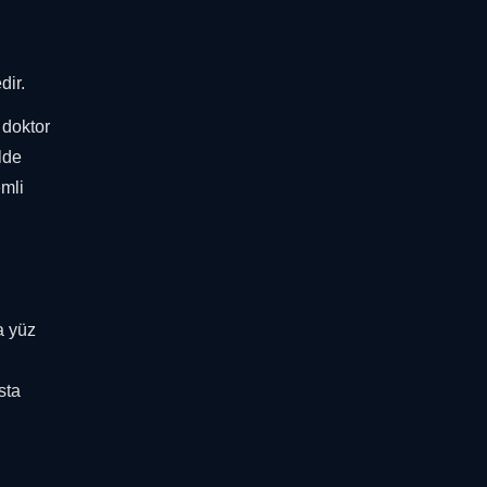
dir.
, doktor
lde
emli
a yüz
sta