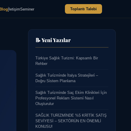
Toplantı Talebi
Blog
İletişim
Seminer
📝 Yeni Yazılar
Türkiye Sağlık Turizmi: Kapsamlı Bir
Rehber
Sağlık Turi̇zmi̇nde İtalya Strateji̇leri̇ –
Doğru Si̇stem Planlama
Sağlık Turi̇zmi̇nde Saç Eki̇m Kli̇ni̇kleri̇ İçi̇n
Profesyonel Reklam Si̇stemi̇ Nasıl
Oluşturulur
SAĞLIK TURİZMİNDE %5 KRİTİK SATIŞ
SEVİYESİ – SEKTÖRÜN EN ÖNEMLİ
KONUSU!