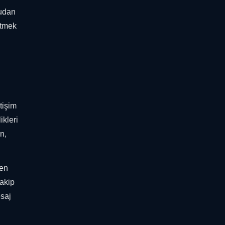
rudan
etmek
tişim
ikleri
n,
den
takip
esaj