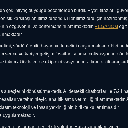
en çok ihtiyaç duyduğu becerilerden biridir. Fiyat itirazları, güve
n sık karşılaşılan itiraz türleridir. Her itiraz türü için hazırlanmış
kibinin özgüvenini ve performansını artırmaktadır.
PEGANOM
eğiti
sunmaktadır.
timi, sürdürülebilir başarının temelini oluşturmaktadır. Net hed
irim verme ve kariyer gelişim fırsatları sunma motivasyonun dört 
e takım aktiviteleri de ekip motivasyonunu artıran etkili araçlardı
 süreçlerini dönüştürmektedir. AI destekli chatbot'lar ile 7/24 h
mesajları ve tahminleyici analitik satış verimliliğini artırmaktadır.
aşım teknoloji ve insan yetkinliğinin birlikte kullanılmasıdır.
la uygulamaktadır.
, güven oluşturmanın en etkili yoludur. Hasta yorumları, video