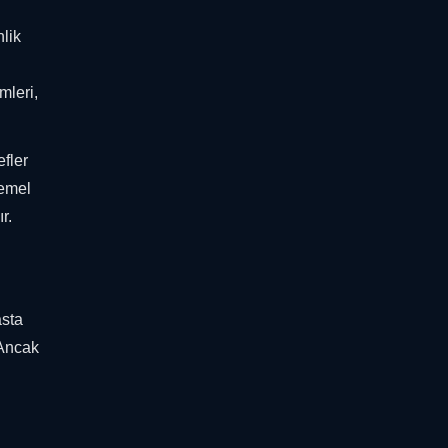
nlik
mleri,
efler
temel
r.
asta
 Ancak