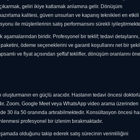
ıkarmak, geliri ikiye katlamak anlamına gelir. Dönüşüm
hazırlama kalitesi, güven unsurları ve kapanış teknikleri en etkili
yonu ile müşterilerinin satış performansını sürekli iyileştirmekte
tik aşamalarından biridir. Profesyonel bir teklif; tedavi detaylarını
r paketini, ödeme seçeneklerini ve garanti koşullarını net bir şeki
psamlı ve fiyat açısından şeffaf teklifler, dönüşüm oranlarını ön
n oluşturmanın en güçlü aracıdır. Hastanın tedavi öncesi doktorl
tadır. Zoom, Google Meet veya WhatsApp video arama üzerinden
zde 30 ila 50 oranında artırabilmektedir. Konsültasyon öncesi ha
lenmesi profesyonel bir izlenim bırakmaktadır.
 aşamada olduğunu takip ederek satış sürecinin verimliliğini