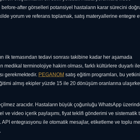
e before-after görselleri potansiyel hastaların karar sürecini doğ
ilde yorum ve referans toplamak, satış materyallerine entegre 
nın ilk temasından tedavi sonrası takibine kadar her aşamada
 medikal terminolojiye hakim olması, farklı kültürlere duyarlı ile
sı gerekmektedir.
PEGANOM
satış eğitim programları, bu yetkinl
ğitimi almış ekipler yüzde 15 ile 20 dönüşüm oranlarına ulaşırke
geçilmez aracıdır. Hastaların büyük çoğunluğu WhatsApp üzerin
el ve video içerik paylaşımı, fiyat teklifi gönderimi ve sistematik 
r. API entegrasyonu ile otomatik mesajlar, etiketleme ve toplu m
.