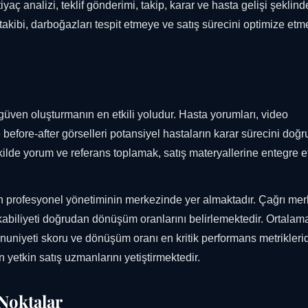
iyaç analizi, teklif gönderimi, takip, karar ve hasta gelişi şeklind
akibi, darboğazları tespit etmeye ve satış sürecini optimize et
, güven oluşturmanın en etkili yoludur. Hasta yorumları, video
e before-after görselleri potansiyel hastaların karar sürecini doğ
ilde yorum ve referans toplamak, satış materyallerine entegre 
inin profesyonel yönetiminin merkezinde yer almaktadır. Çağrı me
a kabiliyeti doğrudan dönüşüm oranlarını belirlemektedir. Ortalam
uniyeti skoru ve dönüşüm oranı en kritik performans metriklerid
n yetkin satış uzmanlarını yetiştirmektedir.
 Noktalar