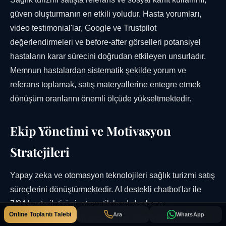
güven oluşturmanın en etkili yoludur. Hasta yorumları,
video testimonial'lar, Google ve Trustpilot
değerlendirmeleri ve before-after görselleri potansiyel
hastaların karar sürecini doğrudan etkileyen unsurladır.
Memnun hastalardan sistematik şekilde yorum ve
referans toplamak, satış materyallerine entegre etmek
dönüşüm oranlarını önemli ölçüde yükseltmektedir.
Ekip Yönetimi ve Motivasyon
Stratejileri
Yapay zeka ve otomasyon teknolojileri sağlık turizmi satış
süreçlerini dönüştürmektedir. AI destekli chatbot'lar ile
7/24 hasta iletişimi, otomatik lead skorlama,
Online Toplantı Talebi
Ara
WhatsApp
kişiselleştirilmiş takip mesajları ve tahminleyici analitik