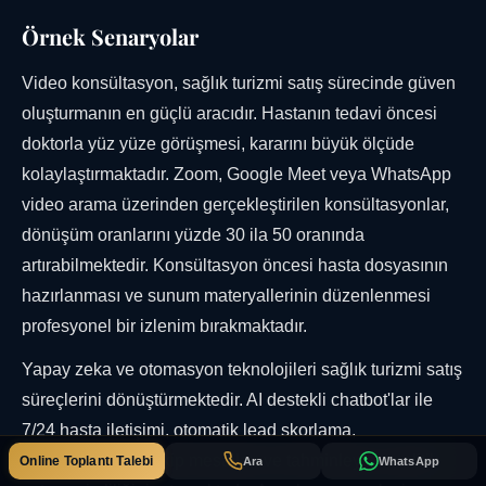
Örnek Senaryolar
Video konsültasyon, sağlık turizmi satış sürecinde güven
oluşturmanın en güçlü aracıdır. Hastanın tedavi öncesi
doktorla yüz yüze görüşmesi, kararını büyük ölçüde
kolaylaştırmaktadır. Zoom, Google Meet veya WhatsApp
video arama üzerinden gerçekleştirilen konsültasyonlar,
dönüşüm oranlarını yüzde 30 ila 50 oranında
artırabilmektedir. Konsültasyon öncesi hasta dosyasının
hazırlanması ve sunum materyallerinin düzenlenmesi
profesyonel bir izlenim bırakmaktadır.
Yapay zeka ve otomasyon teknolojileri sağlık turizmi satış
süreçlerini dönüştürmektedir. AI destekli chatbot'lar ile
7/24 hasta iletişimi, otomatik lead skorlama,
kişiselleştirilmiş takip mesajları ve tahminleyici analitik
Online Toplantı Talebi
Ara
WhatsApp