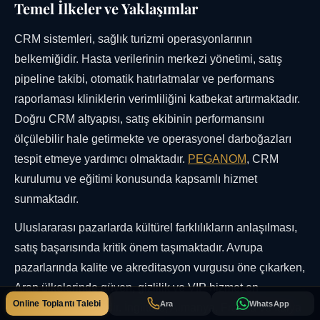
Temel İlkeler ve Yaklaşımlar
CRM sistemleri, sağlık turizmi operasyonlarının
belkemiğidir. Hasta verilerinin merkezi yönetimi, satış
pipeline takibi, otomatik hatırlatmalar ve performans
raporlaması kliniklerin verimliliğini katbekat artırmaktadır.
Doğru CRM altyapısı, satış ekibinin performansını
ölçülebilir hale getirmekte ve operasyonel darboğazları
tespit etmeye yardımcı olmaktadır.
PEGANOM
, CRM
kurulumu ve eğitimi konusunda kapsamlı hizmet
sunmaktadır.
Uluslararası pazarlarda kültürel farklılıkların anlaşılması,
satış başarısında kritik önem taşımaktadır. Avrupa
pazarlarında kalite ve akreditasyon vurgusu öne çıkarken,
Arap ülkelerinde güven, gizlilik ve VIP hizmet en
Online Toplantı Talebi
Ara
WhatsApp
belirleyici faktörlerdir. İngiltere, Almanya, Fransa ve İtalya