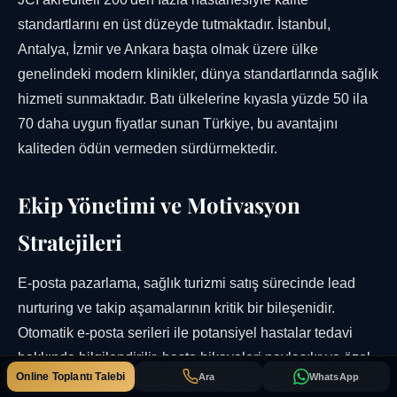
standartlarını en üst düzeyde tutmaktadır. İstanbul,
Antalya, İzmir ve Ankara başta olmak üzere ülke
genelindeki modern klinikler, dünya standartlarında sağlık
hizmeti sunmaktadır. Batı ülkelerine kıyasla yüzde 50 ila
70 daha uygun fiyatlar sunan Türkiye, bu avantajını
kaliteden ödün vermeden sürdürmektedir.
Ekip Yönetimi ve Motivasyon
Stratejileri
E-posta pazarlama, sağlık turizmi satış sürecinde lead
nurturing ve takip aşamalarının kritik bir bileşenidir.
Otomatik e-posta serileri ile potansiyel hastalar tedavi
hakkında bilgilendirilir, hasta hikayeleri paylaşılır ve özel
Online Toplantı Talebi
Ara
WhatsApp
teklifler sunulur. Kişiselleştirilmiş konu satırları,