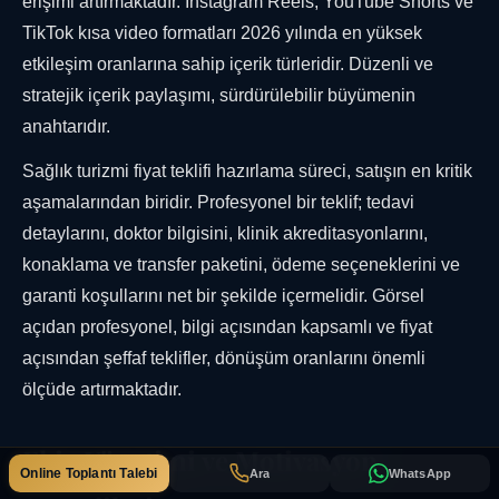
erişimi artırmaktadır. Instagram Reels, YouTube Shorts ve
TikTok kısa video formatları 2026 yılında en yüksek
etkileşim oranlarına sahip içerik türleridir. Düzenli ve
stratejik içerik paylaşımı, sürdürülebilir büyümenin
anahtarıdır.
Sağlık turizmi fiyat teklifi hazırlama süreci, satışın en kritik
aşamalarından biridir. Profesyonel bir teklif; tedavi
detaylarını, doktor bilgisini, klinik akreditasyonlarını,
konaklama ve transfer paketini, ödeme seçeneklerini ve
garanti koşullarını net bir şekilde içermelidir. Görsel
açıdan profesyonel, bilgi açısından kapsamlı ve fiyat
açısından şeffaf teklifler, dönüşüm oranlarını önemli
ölçüde artırmaktadır.
Ekip Yönetimi ve Motivasyon
Online Toplantı Talebi
Ara
WhatsApp