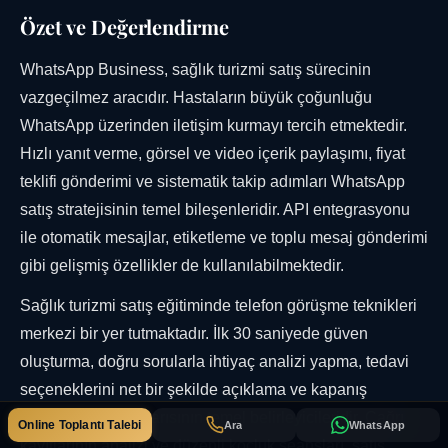
Özet ve Değerlendirme
WhatsApp Business, sağlık turizmi satış sürecinin
vazgeçilmez aracıdır. Hastaların büyük çoğunluğu
WhatsApp üzerinden iletişim kurmayı tercih etmektedir.
Hızlı yanıt verme, görsel ve video içerik paylaşımı, fiyat
teklifi gönderimi ve sistematik takip adımları WhatsApp
satış stratejisinin temel bileşenleridir. API entegrasyonu
ile otomatik mesajlar, etiketleme ve toplu mesaj gönderimi
gibi gelişmiş özellikler de kullanılabilmektedir.
Sağlık turizmi satış eğitiminde telefon görüşme teknikleri
merkezi bir yer tutmaktadır. İlk 30 saniyede güven
oluşturma, doğru sorularla ihtiyaç analizi yapma, tedavi
seçeneklerini net bir şekilde açıklama ve kapanış
teknikleri satış başarısının temel belirleyicileridir. Çağrı
Online Toplantı Talebi
Ara
WhatsApp
kayıtlarının analizi ve düzenli koçluk seansları, satış