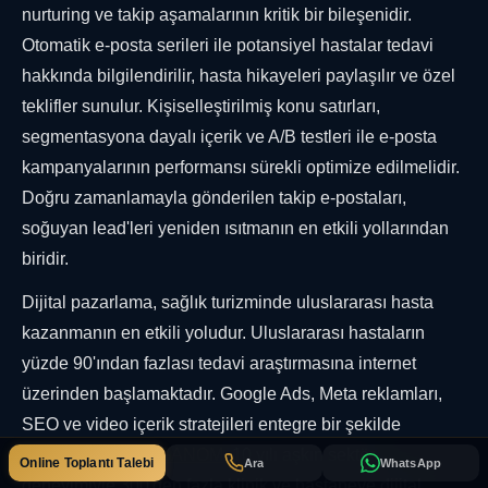
nurturing ve takip aşamalarının kritik bir bileşenidir.
Otomatik e-posta serileri ile potansiyel hastalar tedavi
hakkında bilgilendirilir, hasta hikayeleri paylaşılır ve özel
teklifler sunulur. Kişiselleştirilmiş konu satırları,
segmentasyona dayalı içerik ve A/B testleri ile e-posta
kampanyalarının performansı sürekli optimize edilmelidir.
Doğru zamanlamayla gönderilen takip e-postaları,
soğuyan lead'leri yeniden ısıtmanın en etkili yollarından
biridir.
Dijital pazarlama, sağlık turizminde uluslararası hasta
kazanmanın en etkili yoludur. Uluslararası hastaların
yüzde 90'ından fazlası tedavi araştırmasına internet
üzerinden başlamaktadır. Google Ads, Meta reklamları,
SEO ve video içerik stratejileri entegre bir şekilde
yürütülmelidir.
PEGANOM
, 10 yılı aşkın sektör
Online Toplantı Talebi
Ara
WhatsApp
deneyimiyle 300'den fazla klinik ve hastaneye dijital