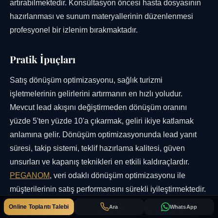
artırabilmektedir. Konsültasyon öncesi hasta dosyasının
hazırlanması ve sunum materyallerinin düzenlenmesi
profesyonel bir izlenim bırakmaktadır.
Pratik İpuçları
Satış dönüşüm optimizasyonu, sağlık turizmi
işletmelerinin gelirlerini artırmanın en hızlı yoludur.
Mevcut lead akışını değiştirmeden dönüşüm oranını
yüzde 5'ten yüzde 10'a çıkarmak, geliri ikiye katlamak
anlamına gelir. Dönüşüm optimizasyonunda lead yanıt
süresi, takip sistemi, teklif hazırlama kalitesi, güven
unsurları ve kapanış teknikleri en etkili kaldıraçlardır.
PEGANOM
, veri odaklı dönüşüm optimizasyonu ile
müşterilerinin satış performansını sürekli iyileştirmektedir.
Online Toplantı Talebi
Ara
WhatsApp
Sağlık turizmi müşteri itiraz yönetimi, satış uzmanlarının