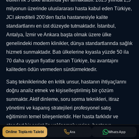
milyonun üzerinde uluslararası hasta kabul eden Türkiye,
JCI akrediteli 200'den fazla hastanesiyle kalite
standartlarını en üst düzeyde tutmaktadır. İstanbul,
Antalya, İzmir ve Ankara başta olmak üzere ülke
genelindeki modern klinikler, dünya standartlarında sağlık
hizmeti sunmaktadır. Batı ülkelerine kıyasla yüzde 50 ila
70 daha uygun fiyatlar sunan Türkiye, bu avantajını
kaliteden ödün vermeden sürdürmektedir.
Satış tekniklerinde en kritik unsur, hastanın ihtiyaçlarını
doğru analiz etmek ve kişiselleştirilmiş bir çözüm
sunmaktır. Aktif dinleme, soru sorma teknikleri, itiraz
yönetimi ve kapanış stratejileri profesyonel satış
eğitiminin temel bileşenleridir. Her hasta farklıdır ve
standart bir script ile yaklaşmak yerine, hastanın
Online Toplantı Talebi
Ara
WhatsApp
durumuna özel bir iletişim stratejisi belirlemek dönüşüm