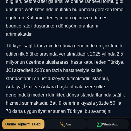
bilgileri, before-after galerisi ve online randevu formu gibi
unsurlar, web sitesinde mutlaka bulunması gereken temel
öğelerdir. Kullanıcı deneyiminin optimize edilmesi,
bounce rate'i düşürürken dönüşüm oranlarını
artırmaktadır.
Türkiye, sağlık turizminde dünya genelinde en çok tercih
edilen ilk 5 ülke arasında yer almaktadır. 2025 yılında 2,5
milyonun üzerinde uluslararası hasta kabul eden Türkiye,
JCI akrediteli 200'den fazla hastanesiyle kalite
standartlarını en üst düzeyde tutmaktadır. İstanbul,
Antalya, İzmir ve Ankara başta olmak üzere ülke
genelindeki modern klinikler, dünya standartlarında sağlık
hizmeti sunmaktadır. Batı ülkelerine kıyasla yüzde 50 ila
70 daha uygun fiyatlar sunan Türkiye, bu avantajını
kaliteden ödün vermeden sürdürmektedir. Saç ekimi, diş
Online Toplantı Talebi
Ara
WhatsApp
tedavisi, estetik cerrahi, göz ameliyatları ve obezite