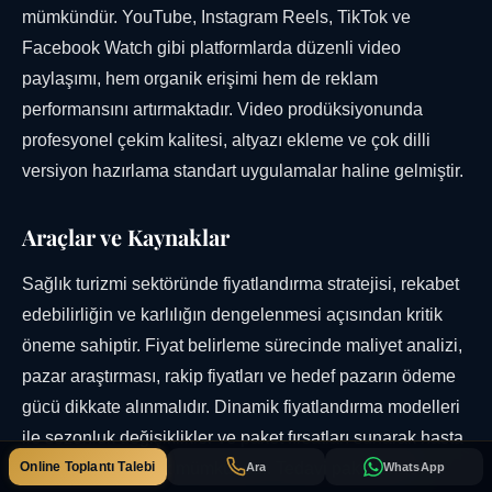
mümkündür. YouTube, Instagram Reels, TikTok ve
Facebook Watch gibi platformlarda düzenli video
paylaşımı, hem organik erişimi hem de reklam
performansını artırmaktadır. Video prodüksiyonunda
profesyonel çekim kalitesi, altyazı ekleme ve çok dilli
versiyon hazırlama standart uygulamalar haline gelmiştir.
Araçlar ve Kaynaklar
Sağlık turizmi sektöründe fiyatlandırma stratejisi, rekabet
edebilirliğin ve karlılığın dengelenmesi açısından kritik
öneme sahiptir. Fiyat belirleme sürecinde maliyet analizi,
pazar araştırması, rakip fiyatları ve hedef pazarın ödeme
gücü dikkate alınmalıdır. Dinamik fiyatlandırma modelleri
ile sezonluk değişiklikler ve paket fırsatları sunarak hasta
Online Toplantı Talebi
çekiciliğini artırmak mümkündür. Tedavi paketlerine
Ara
WhatsApp