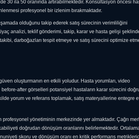
zde 30 ila 50 oranında artırabilmektedir. Konsültasyon öncesi ha
lenmesi profesyonel bir izlenim bırakmaktadır.
 aşamada olduğunu takip ederek satış sürecinin verimliliğini
iyaç analizi, teklif gönderimi, takip, karar ve hasta gelişi şeklind
akibi, darboğazları tespit etmeye ve satış sürecini optimize et
, güven oluşturmanın en etkili yoludur. Hasta yorumları, video
e before-after görselleri potansiyel hastaların karar sürecini doğ
ilde yorum ve referans toplamak, satış materyallerine entegre 
inin profesyonel yönetiminin merkezinde yer almaktadır. Çağrı me
a kabiliyeti doğrudan dönüşüm oranlarını belirlemektedir. Ortalam
uniyeti skoru ve dönüşüm oranı en kritik performans metriklerid