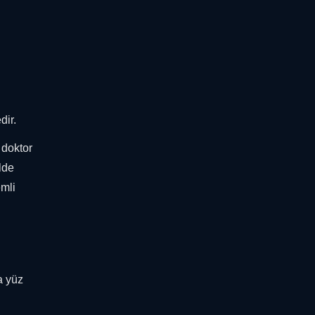
dir.
, doktor
lde
emli
a yüz