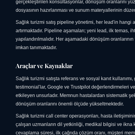
gerçekleştirilen konsültasyonlar, dönüşüm oranlarını yü
dosyasının hazırlanması ve sunum materyallerinin düzen
Sağlık turizmi satış pipeline yönetimi, her lead'in hangi
artırmaktadır. Pipeline aşamaları; yeni lead, ilk temas, iht
yapılandırılmalıdır. Her aşamadaki dönüşüm oranlarının t
imkan tanımaktadır.
Araçlar ve Kaynaklar
Sağlık turizmi satışta referans ve sosyal kanıt kullanımı
testimonial'lar, Google ve Trustpilot değerlendirmeleri v
etkileyen unsurladır. Memnun hastalardan sistematik şek
dönüşüm oranlarını önemli ölçüde yükseltmektedir.
Sağlık turizmi call center operasyonları, hasta iletişim
çalışan uzmanların dil yetkinliği, medikal bilgisi ve ikn
cevaplama süresi, ilk çağrıda çözüm oranı, müşteri memn