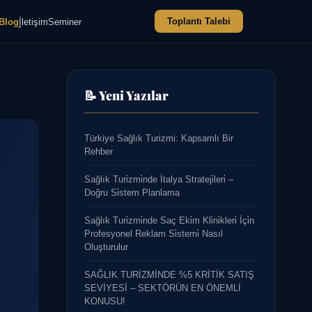
Toplantı Talebi
Blog
İletişim
Seminer
📝 Yeni Yazılar
Türkiye Sağlık Turizmi: Kapsamlı Bir
Rehber
Sağlık Turi̇zmi̇nde İtalya Strateji̇leri̇ –
Doğru Si̇stem Planlama
Sağlık Turi̇zmi̇nde Saç Eki̇m Kli̇ni̇kleri̇ İçi̇n
Profesyonel Reklam Si̇stemi̇ Nasıl
Oluşturulur
SAĞLIK TURİZMİNDE %5 KRİTİK SATIŞ
SEVİYESİ – SEKTÖRÜN EN ÖNEMLİ
KONUSU!