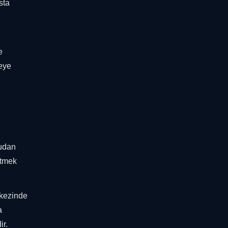
sta
e
meye
rudan
etmek
rkezinde
a
ir.