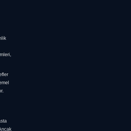
nlik
mleri,
efler
temel
r.
asta
 Ancak