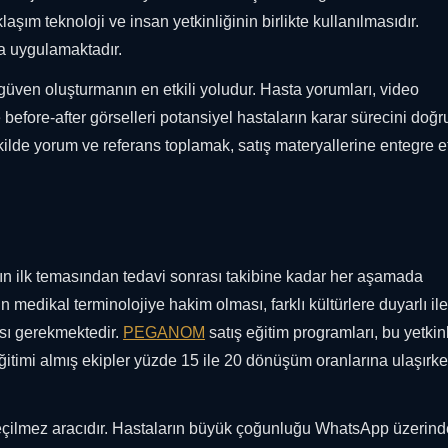
aşım teknoloji ve insan yetkinliğinin birlikte kullanılmasıdır.
la uygulamaktadır.
, güven oluşturmanın en etkili yoludur. Hasta yorumları, video
e before-after görselleri potansiyel hastaların karar sürecini doğ
ilde yorum ve referans toplamak, satış materyallerine entegre 
nın ilk temasından tedavi sonrası takibine kadar her aşamada
 medikal terminolojiye hakim olması, farklı kültürlere duyarlı ile
sı gerekmektedir.
PEGANOM
satış eğitim programları, bu yetkinl
ğitimi almış ekipler yüzde 15 ile 20 dönüşüm oranlarına ulaşırke
geçilmez aracıdır. Hastaların büyük çoğunluğu WhatsApp üzerin