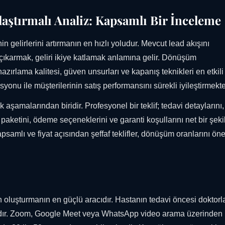
laştırmalı Analiz: Kapsamlı Bir İnceleme
n gelirlerini artırmanın en hızlı yoludur. Mevcut lead akışını
ıkarmak, geliri ikiye katlamak anlamına gelir. Dönüşüm
hazırlama kalitesi, güven unsurları ve kapanış teknikleri en etkili
yonu ile müşterilerinin satış performansını sürekli iyileştirmekte
tik aşamalarından biridir. Profesyonel bir teklif; tedavi detaylarını
r paketini, ödeme seçeneklerini ve garanti koşullarını net bir şeki
psamlı ve fiyat açısından şeffaf teklifler, dönüşüm oranlarını ön
oluşturmanın en güçlü aracıdır. Hastanın tedavi öncesi doktorl
tadır. Zoom, Google Meet veya WhatsApp video arama üzerinden