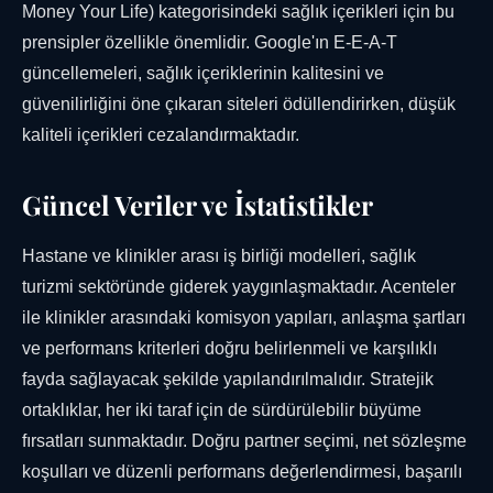
Money Your Life) kategorisindeki sağlık içerikleri için bu
prensipler özellikle önemlidir. Google'ın E-E-A-T
güncellemeleri, sağlık içeriklerinin kalitesini ve
güvenilirliğini öne çıkaran siteleri ödüllendirirken, düşük
kaliteli içerikleri cezalandırmaktadır.
Güncel Veriler ve İstatistikler
Hastane ve klinikler arası iş birliği modelleri, sağlık
turizmi sektöründe giderek yaygınlaşmaktadır. Acenteler
ile klinikler arasındaki komisyon yapıları, anlaşma şartları
ve performans kriterleri doğru belirlenmeli ve karşılıklı
fayda sağlayacak şekilde yapılandırılmalıdır. Stratejik
ortaklıklar, her iki taraf için de sürdürülebilir büyüme
fırsatları sunmaktadır. Doğru partner seçimi, net sözleşme
koşulları ve düzenli performans değerlendirmesi, başarılı