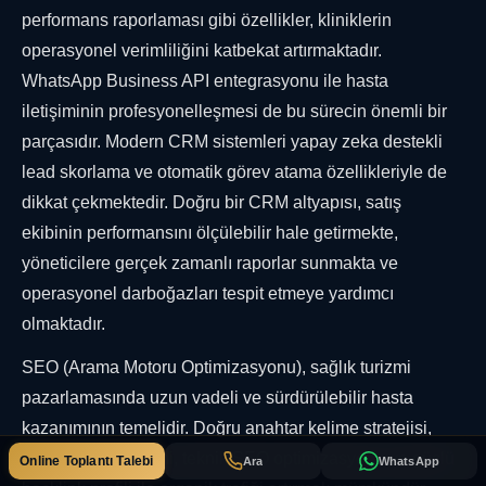
performans raporlaması gibi özellikler, kliniklerin
operasyonel verimliliğini katbekat artırmaktadır.
WhatsApp Business API entegrasyonu ile hasta
iletişiminin profesyonelleşmesi de bu sürecin önemli bir
parçasıdır. Modern CRM sistemleri yapay zeka destekli
lead skorlama ve otomatik görev atama özellikleriyle de
dikkat çekmektedir. Doğru bir CRM altyapısı, satış
ekibinin performansını ölçülebilir hale getirmekte,
yöneticilere gerçek zamanlı raporlar sunmakta ve
operasyonel darboğazları tespit etmeye yardımcı
olmaktadır.
SEO (Arama Motoru Optimizasyonu), sağlık turizmi
pazarlamasında uzun vadeli ve sürdürülebilir hasta
kazanımının temelidir. Doğru anahtar kelime stratejisi,
kaliteli içerik üretimi, teknik SEO optimizasyonu ve güçlü
Online Toplantı Talebi
Ara
WhatsApp