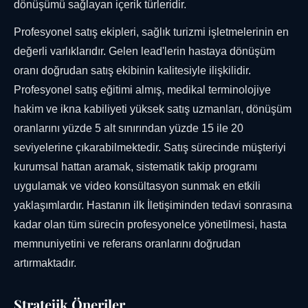
dönüşümü sağlayan içerik türleridir.
Profesyonel satış ekipleri, sağlık turizmi işletmelerinin en
değerli varlıklarıdır. Gelen lead'lerin hastaya dönüşüm
oranı doğrudan satış ekibinin kalitesiyle ilişkilidir.
Profesyonel satış eğitimi almış, medikal terminolojiye
hakim ve ikna kabiliyeti yüksek satış uzmanları, dönüşüm
oranlarını yüzde 5 alt sınırından yüzde 15 ile 20
seviyelerine çıkarabilmektedir. Satış sürecinde müşteriyi
kurumsal hattan aramak, sistematik takip programı
uygulamak ve video konsültasyon sunmak en etkili
yaklaşımlardır. Hastanın ilk İletişiminden tedavi sonrasına
kadar olan tüm sürecin profesyonelce yönetilmesi, hasta
memnuniyetini ve referans oranlarını doğrudan
artırmaktadır.
Stratejik Öneriler