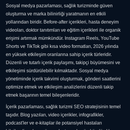
Sosyal medya pazarlaması, sağlık turizminde güven
oluşturma ve marka bilinirliği yaratmanın en etkili
yollarından biridir. Before-after içerikleri, hasta deneyim
videoları, doktor tanıtımları ve eğitim içerikleri ile organik
erişimi artırmak mümkündür. Instagram Reels, YouTube
Shorts ve TikTok gibi kısa video formatları, 2026 yılında
en yüksek etkileşim oranlarına sahip içerik türleridir.
Düzenli ve tutarlı içerik paylaşımı, takipçi büyümesini ve
etkileşimi sürdürülebilir kılmaktadır. Sosyal medya
yönetiminde içerik takvimi oluşturmak, gönderi saatlerini
optimize etmek ve etkileşim analizlerini düzenli takip
etmek başarının temel bileşenleridir.
İçerik pazarlaması, sağlık turizmi SEO stratejisinin temel
taşıdır. Blog yazıları, video içerikler, infografikler,
podcast'ler ve e-kitaplar ile potansiyel hastaları