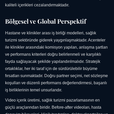
kaliteli içerikleri cezalandırmaktadır.
Bölgesel ve Global Perspektif
Hastane ve klinikler arası iş birliği modelleri, sağlık
turizmi sektöründe giderek yaygınlaşmaktadır. Acenteler
ile klinikler arasındaki komisyon yapıları, anlaşma şartları
ve performans kriterleri doğru belirlenmeli ve karşılıklı
fayda sağlayacak şekilde yapılandırılmalıdır. Stratejik
ortaklıklar, her iki taraf için de sürdürülebilir büyüme
fırsatları sunmaktadır. Doğru partner seçimi, net sözleşme
koşulları ve düzenli performans değerlendirmesi, başarılı
iş birliklerinin temel unsurlarıdır.
Video içerik üretimi, sağlık turizmi pazarlamasının en
güçlü araçlarından biridir. Before-after videoları, hasta