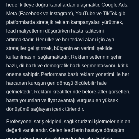
hedef kitleye doğru kanallardan ulaşmaktır. Google Ads,
Meta (Facebook ve Instagram), YouTube ve TikTok gibi
platformlarda stratejik reklam kampanyaları yürütmek,
lead maliyetlerini düşürürken hasta kalitesini
artırmaktadır. Her ülke ve her tedavi alanı için ayrı
stratejiler geliştirmek, bütçenin en verimli şekilde
kullanılmasını sağlamaktadır. Reklam setlerinin şehir
bazlı, dil bazlı ve demografik bazlı segmentasyonu kritik
öneme sahiptir. Performans bazlı reklam yönetimi ile her
harcanan kuruşun geri dönüşü ölçülebilir hale
gelmektedir. Reklam kreatiflerinde before-after görselleri,
hasta yorumları ve fiyat avantajı vurgusu en yüksek
dönüşümü sağlayan içerik türleridir.
Profesyonel satış ekipleri, sağlık turizmi işletmelerinin en
değerli varlıklarıdır. Gelen lead'lerin hastaya dönüşüm
oranı doğrudan satış ekibinin kalitesiyle ilişkilidir.