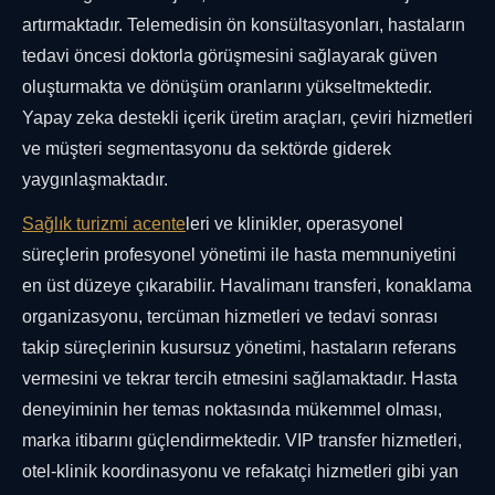
artırmaktadır. Telemedisin ön konsültasyonları, hastaların
tedavi öncesi doktorla görüşmesini sağlayarak güven
oluşturmakta ve dönüşüm oranlarını yükseltmektedir.
Yapay zeka destekli içerik üretim araçları, çeviri hizmetleri
ve müşteri segmentasyonu da sektörde giderek
yaygınlaşmaktadır.
Sağlık turizmi acente
leri ve klinikler, operasyonel
süreçlerin profesyonel yönetimi ile hasta memnuniyetini
en üst düzeye çıkarabilir. Havalimanı transferi, konaklama
organizasyonu, tercüman hizmetleri ve tedavi sonrası
takip süreçlerinin kusursuz yönetimi, hastaların referans
vermesini ve tekrar tercih etmesini sağlamaktadır. Hasta
deneyiminin her temas noktasında mükemmel olması,
marka itibarını güçlendirmektedir. VIP transfer hizmetleri,
otel-klinik koordinasyonu ve refakatçi hizmetleri gibi yan