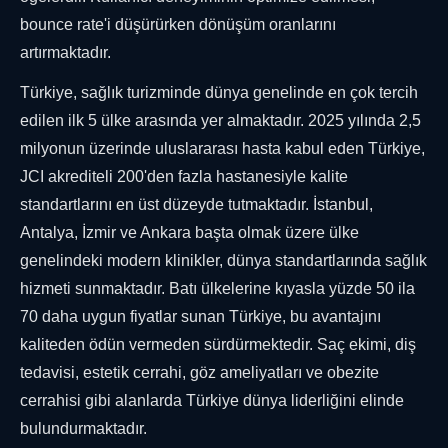
bounce rate'i düşürürken dönüşüm oranlarını
artırmaktadır.
Türkiye, sağlık turizminde dünya genelinde en çok tercih
edilen ilk 5 ülke arasında yer almaktadır. 2025 yılında 2,5
milyonun üzerinde uluslararası hasta kabul eden Türkiye,
JCI akrediteli 200'den fazla hastanesiyle kalite
standartlarını en üst düzeyde tutmaktadır. İstanbul,
Antalya, İzmir ve Ankara başta olmak üzere ülke
genelindeki modern klinikler, dünya standartlarında sağlık
hizmeti sunmaktadır. Batı ülkelerine kıyasla yüzde 50 ila
70 daha uygun fiyatlar sunan Türkiye, bu avantajını
kaliteden ödün vermeden sürdürmektedir. Saç ekimi, diş
tedavisi, estetik cerrahi, göz ameliyatları ve obezite
cerrahisi gibi alanlarda Türkiye dünya liderliğini elinde
bulundurmaktadır.