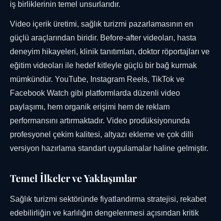
iş birliklerinin temel unsurlarıdır.
Video içerik üretimi, sağlık turizmi pazarlamasının en
güçlü araçlarından biridir. Before-after videoları, hasta
deneyim hikayeleri, klinik tanıtımları, doktor röportajları ve
eğitim videoları ile hedef kitleyle güçlü bir bağ kurmak
mümkündür. YouTube, Instagram Reels, TikTok ve
Facebook Watch gibi platformlarda düzenli video
paylaşımı, hem organik erişimi hem de reklam
performansını artırmaktadır. Video prodüksiyonunda
profesyonel çekim kalitesi, altyazı ekleme ve çok dilli
versiyon hazırlama standart uygulamalar haline gelmiştir.
Temel İlkeler ve Yaklaşımlar
Sağlık turizmi sektöründe fiyatlandırma stratejisi, rekabet
edebilirliğin ve karlılığın dengelenmesi açısından kritik