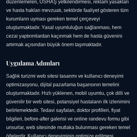
düzenlemeleri, USHAŞ yetkilendirmesi, reklam yasakları
ve hasta hakları mevzuatı, sektörde faaliyet gösteren tüm
kurumların uyması gereken temel çerçeveyi
oluşturmaktadır. Yasal uyumluluğun sağlanması, hem
cezai yaptırımlardan kaçınmak hem de hasta güvenini
artırmak açısından büyük önem taşımaktadır.
Uygulama Adımları
Sağlık turizmi web sitesi tasarımı ve kullanıcı deneyimi
optimizasyonu, dijital pazarlama başarısının temelini
oluşturmaktadır. Hızlı yüklenen, mobil uyumlu, çok dilli ve
güvenilir bir web sitesi, potansiyel hastaların ilk izlenimini
belirlemektedir. Tedavi sayfaları, doktor profilleri, fiyat
bilgileri, before-after galerisi ve online randevu formu gibi
unsurlar, web sitesinde mutlaka bulunması gereken temel
öğelerdir. Kullanıcı deneyiminin optimize edilmesi,