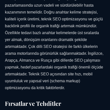
pazarlamasında uzun vadeli ve sürdürülebilir hasta
kazanımının temelidir. Doğru anahtar kelime stratejisi,
kaliteli içerik üretimi, teknik SEO optimizasyonu ve güçlü
backlink profili ile organik trafiği artırmak mümkündür.
Özellikle tedavi bazlı anahtar kelimelerde üst sıralarda
yer almak, dönüşüm oranlarını dramatik şekilde
artırmaktadır. Çok dilli SEO stratejisi ile farklı ülkelerin
arama motorlarında görünürlük sağlanmaktadır. İngilizce,
Arapça, Almanca ve Rusça gibi dillerde SEO çalışması
yapmak, hedef pazarlardaki organik trafiği önemli ölçüde
artırmaktadır. Teknik SEO açısından site hızı, mobil
uyumluluk ve yapısal veri (schema markup)
optimizasyonu da kritik faktörlerdir.
Fırsatlar ve Tehditler