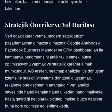
hizmetler, hasta memnuniyetini belirleyen kritik
faktörlerdir.
Stratejik Öneriler ve Yol Haritası
Veri odaklı karar verme, modern sağlık turizmi
pazarlamasının olmazsa olmazıdır. Google Analytics 4,
Facebook Business Manager ve CRM dashboardları ile
kampanya performansını anlık takip etmek, bütçe
optimizasyonu yapmak ve stratejik kararlar almak
mümkündür. A/B testleri, heatmap analizleri ve dönüşüm
izleme ile sürekli iyileştirme döngüsü oluşturmak,
rekabette öne geçmenin anahtarıdır. Veri analizi
sayesinde hangi kanalın hangi ülkeden hangi maliyetle
hasta getirdiği net olarak ölçülebilmekte, bütçe dağılımı
buna göre optimize edilebilmektedir.