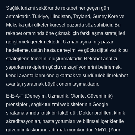
Sağlık turizmi sektöründe rekabet her geçen gün
artmaktadır. Türkiye, Hindistan, Tayland, Güney Kore ve
Meksika gibi ülkeler küresel pazarda söz sahibidir. Bu
rekabet ortamında öne çıkmak için farklılaşma stratejileri
geliştirmek gerekmektedir. Uzmanlaşma, niş pazar
hedefleme, üstün hasta deneyimi ve güçlü dijital varlık bu
stratejilerin temelini oluşturmaktadır. Rekabet analizi
yaparken rakiplerin güçlü ve zayıf yönlerini belirlemek,
kendi avantajlarını öne çıkarmak ve sürdürülebilir rekabet
avantajı yaratmak büyük önem taşımaktadır.
E-E-A-T (Deneyim, Uzmanlık, Otorite, Güvenilirlik)
prensipleri, sağlık turizmi web sitelerinin Google
sıralamalarında kritik bir faktördür. Doktor profilleri, klinik
akreditasyonları, hasta yorumları ve bilimsel içerikler ile
güvenilirlik skorunu artırmak mümkündür. YMYL (Your