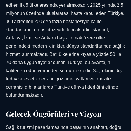
edilen ilk 5 ülke arasında yer almaktadır. 2025 yılında 2,5
milyonun üzerinde uluslararası hasta kabul eden Türkiye,
JCI akrediteli 200'den fazla hastanesiyle kalite
standartlarını en üst düzeyde tutmaktadır. İstanbul,
Antalya, İzmir ve Ankara başta olmak üzere ülke
genelindeki modern klinikler, dünya standartlarında sağlık
hizmeti sunmaktadır. Batı ülkelerine kıyasla yüzde 50 ila
70 daha uygun fiyatlar sunan Türkiye, bu avantajını
kaliteden ödün vermeden sürdürmektedir. Saç ekimi, diş
tedavisi, estetik cerrahi, göz ameliyatları ve obezite
cerrahisi gibi alanlarda Türkiye dünya liderliğini elinde
bulundurmaktadır.
Gelecek Öngörüleri ve Vizyon
Sağlık turizmi pazarlamasında başarının anahtarı, doğru