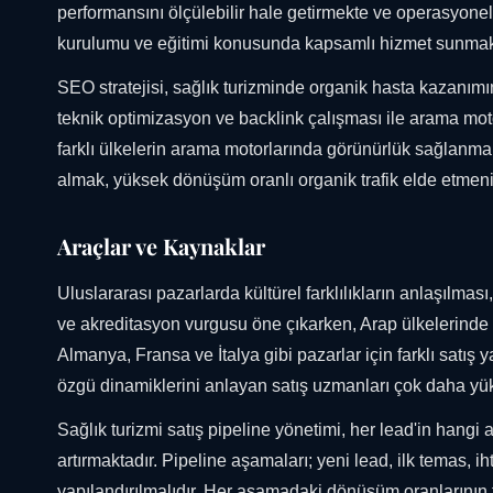
performansını ölçülebilir hale getirmekte ve operasyone
kurulumu ve eğitimi konusunda kapsamlı hizmet sunmak
SEO stratejisi, sağlık turizminde organik hasta kazanımını
teknik optimizasyon ve backlink çalışması ile arama moto
farklı ülkelerin arama motorlarında görünürlük sağlanmakt
almak, yüksek dönüşüm oranlı organik trafik elde etmeni
Araçlar ve Kaynaklar
Uluslararası pazarlarda kültürel farklılıkların anlaşılmas
ve akreditasyon vurgusu öne çıkarken, Arap ülkelerinde güv
Almanya, Fransa ve İtalya gibi pazarlar için farklı satış ya
özgü dinamiklerini anlayan satış uzmanları çok daha y
Sağlık turizmi satış pipeline yönetimi, her lead'in hangi
artırmaktadır. Pipeline aşamaları; yeni lead, ilk temas, iht
yapılandırılmalıdır. Her aşamadaki dönüşüm oranlarının t