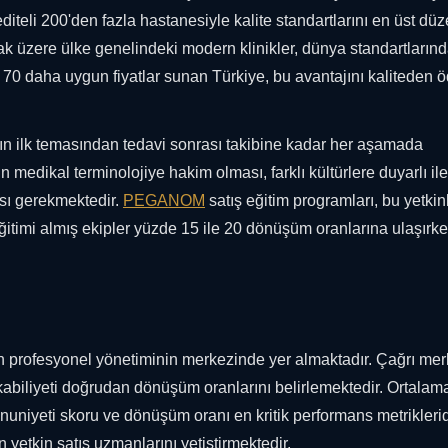
diteli 200'den fazla hastanesiyle kalite standartlarını en üst dü
mak üzere ülke genelindeki modern klinikler, dünya standartlarınd
a 70 daha uygun fiyatlar sunan Türkiye, bu avantajını kaliteden 
nın ilk temasından tedavi sonrası takibine kadar her aşamada
 medikal terminolojiye hakim olması, farklı kültürlere duyarlı ile
sı gerekmektedir.
PEGANOM
satış eğitim programları, bu yetkinl
ğitimi almış ekipler yüzde 15 ile 20 dönüşüm oranlarına ulaşırke
inin profesyonel yönetiminin merkezinde yer almaktadır. Çağrı me
a kabiliyeti doğrudan dönüşüm oranlarını belirlemektedir. Ortalam
uniyeti skoru ve dönüşüm oranı en kritik performans metriklerid
n yetkin satış uzmanlarını yetiştirmektedir.