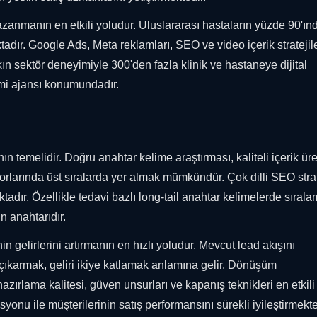
kazanmanın en etkili yoludur. Uluslararası hastaların yüzde 90'ın
adır. Google Ads, Meta reklamları, SEO ve video içerik stratejile
şkın sektör deneyimiyle 300'den fazla klinik ve hastaneye dijital
zmi ajansı konumundadır.
n temelidir. Doğru anahtar kelime araştırması, kaliteli içerik üre
rlarında üst sıralarda yer almak mümkündür. Çok dilli SEO strate
adır. Özellikle tedavi bazlı long-tail anahtar kelimelerde sıral
n anahtarıdır.
n gelirlerini artırmanın en hızlı yoludur. Mevcut lead akışını
ıkarmak, geliri ikiye katlamak anlamına gelir. Dönüşüm
hazırlama kalitesi, güven unsurları ve kapanış teknikleri en etkili
yonu ile müşterilerinin satış performansını sürekli iyileştirmekte