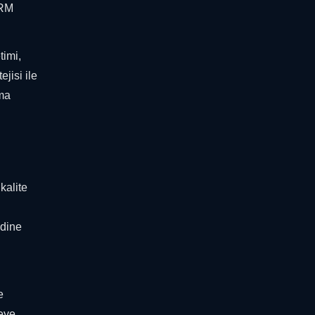
CRM
timi,
jisi ile
ama
kalite
ndine
e
meye