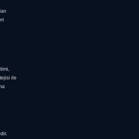
dan
ri
timi,
jisi ile
ama
dir.