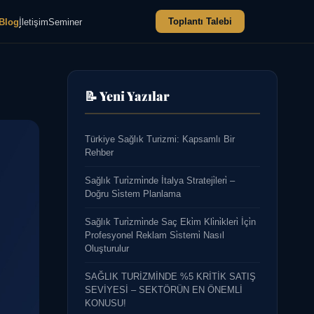
Toplantı Talebi
Blog
İletişim
Seminer
📝 Yeni Yazılar
Türkiye Sağlık Turizmi: Kapsamlı Bir
Rehber
Sağlık Turi̇zmi̇nde İtalya Strateji̇leri̇ –
Doğru Si̇stem Planlama
Sağlık Turi̇zmi̇nde Saç Eki̇m Kli̇ni̇kleri̇ İçi̇n
Profesyonel Reklam Si̇stemi̇ Nasıl
Oluşturulur
SAĞLIK TURİZMİNDE %5 KRİTİK SATIŞ
SEVİYESİ – SEKTÖRÜN EN ÖNEMLİ
KONUSU!