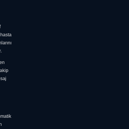
f
 hasta
larını
.
den
takip
esaj
omatik
n