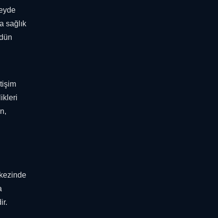
zeyde
a sağlık
ödün
tişim
ikleri
n,
rkezinde
a
ir.