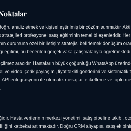
 Noktalar
 doğru analiz etmek ve kişiselleştirilmiş bir çözüm sunmaktır. Akti
stratejileri profesyonel satış eğitiminin temel bileşenleridir. Her
tanın durumuna özel bir iletişim stratejisi belirlemek dönüşüm oran
ı eğitimi, bu becerileri gerçek vaka çalışmalarıyla öğretmektedir
geçilmez aracıdır. Hastaların büyük çoğunluğu WhatsApp üzerin
el ve video içerik paylaşımı, fiyat teklifi gönderimi ve sistematik 
r. API entegrasyonu ile otomatik mesajlar, etiketleme ve toplu m
.
dir. Hasta verilerinin merkezi yönetimi, satış pipeline takibi, ot
iliğini katbekat artırmaktadır. Doğru CRM altyapısı, satış ekibini