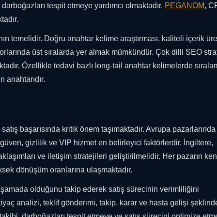
l darboğazları tespit etmeye yardımcı olmaktadır.
PEGANOM
, 
tadır.
n temelidir. Doğru anahtar kelime araştırması, kaliteli içerik üre
rlarında üst sıralarda yer almak mümkündür. Çok dilli SEO strate
adır. Özellikle tedavi bazlı long-tail anahtar kelimelerde sıral
n anahtarıdır.
ı, satış başarısında kritik önem taşımaktadır. Avrupa pazarlarında 
en, gizlilik ve VIP hizmet en belirleyici faktörlerdir. İngiltere,
klaşımları ve iletişim stratejileri geliştirilmelidir. Her pazarın ke
üksek dönüşüm oranlarına ulaşmaktadır.
 aşamada olduğunu takip ederek satış sürecinin verimliliğini
iyaç analizi, teklif gönderimi, takip, karar ve hasta gelişi şeklind
akibi, darboğazları tespit etmeye ve satış sürecini optimize et