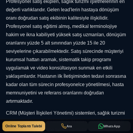
Profesyonel satış ekipleri, sağlık turizmi işletmelerinin en
değerli varlıklarıdır. Gelen lead'lerin hastaya dönüşüm
oranı doğrudan satış ekibinin kalitesiyle ilişkilidir.
Profesyonel satış eğitimi almış, medikal terminolojiye
hakim ve ikna kabiliyeti yüksek satış uzmanları, dönüşüm
oranlarını yüzde 5 alt sınırından yüzde 15 ile 20
seviyelerine çıkarabilmektedir. Satış sürecinde müşteriyi
kurumsal hattan aramak, sistematik takip programı
uygulamak ve video konsültasyon sunmak en etkili
yaklaşımlardır. Hastanın ilk İletişiminden tedavi sonrasına
kadar olan tüm sürecin profesyonelce yönetilmesi, hasta
memnuniyetini ve referans oranlarını doğrudan
artırmaktadır.
CRM (Müşteri İlişkileri Yönetimi) sistemleri, sağlık turizmi
operasyonlarının bel kemiğidir. Hasta verilerinin merkezi
Online Toplantı Talebi
Ara
WhatsApp
yönetimi, satış pipeline takibi, otomatik hatırlatmalar ve