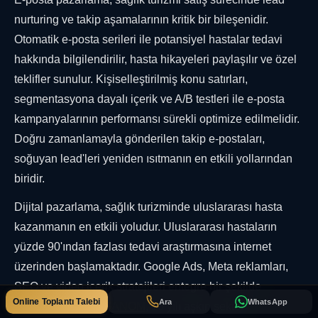
nurturing ve takip aşamalarının kritik bir bileşenidir.
Otomatik e-posta serileri ile potansiyel hastalar tedavi
hakkında bilgilendirilir, hasta hikayeleri paylaşılır ve özel
teklifler sunulur. Kişiselleştirilmiş konu satırları,
segmentasyona dayalı içerik ve A/B testleri ile e-posta
kampanyalarının performansı sürekli optimize edilmelidir.
Doğru zamanlamayla gönderilen takip e-postaları,
soğuyan lead'leri yeniden ısıtmanın en etkili yollarından
biridir.
Dijital pazarlama, sağlık turizminde uluslararası hasta
kazanmanın en etkili yoludur. Uluslararası hastaların
yüzde 90'ından fazlası tedavi araştırmasına internet
üzerinden başlamaktadır. Google Ads, Meta reklamları,
SEO ve video içerik stratejileri entegre bir şekilde
Online Toplantı Talebi
Ara
WhatsApp
yürütülmelidir.
PEGANOM
, 10 yılı aşkın sektör